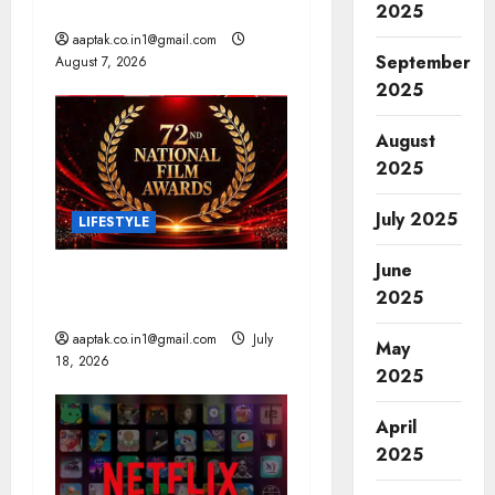
Cr जुर्माना
o
2025
aaptak.co.in1@gmail.com
n
September
August 7, 2026
2025
August
2025
July 2025
LIFESTYLE
June
राष्ट्रीय फिल्म पुरस्कार: आर्यन
2025
और ममूटी सर्वश्रेष्ठ अभिनेता
aaptak.co.in1@gmail.com
July
May
18, 2026
2025
April
2025