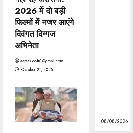
2026 में दो बड़ी
मुख्यमंत्री डॉ.
मोहन यादव ने
फिल्मों में नजर आएंगे
इंदौर के
दिवंगत दिग्गज
ब्रिलियंट
कन्वेंशन सेंटर
अभिनेता
में "न्याय तक
पहुँच बढ़ाने"
aaptak.co.in1@gmail.com
पर आयोजित
वेस्ट ज़ोन
October 21, 2025
क्षेत्रीय
सम्मेलन में
वीडियो का
लोकार्पण
किया।
-
08/08/2026