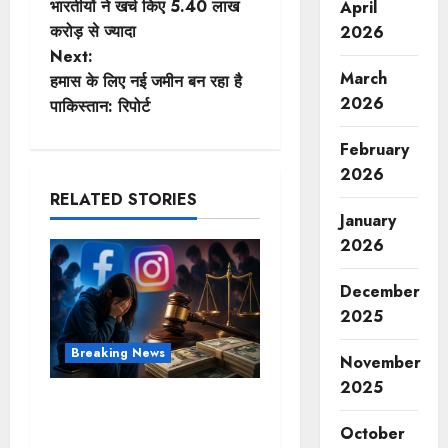
o
भारतीयों ने खर्च किए 5.40 लाख
April
करोड़ से ज्यादा
2026
s
Next:
March
t
हमास के लिए नई जमीन बन रहा है
2026
पाकिस्तान: रिपोर्ट
n
February
a
2026
RELATED STORIES
v
January
2026
i
g
December
2025
a
Breaking News
November
t
2025
FB-Insta से युवाओं की मेंटल
i
हेल्थ बिगड़ी, Meta पर 9030
October