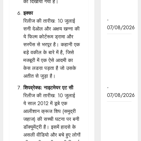
को दिखाया गया है।
प्रकाश पर्व
पर दी बधाई
इक्का
-
रिलीज की तारीख: 10 जुलाई
07/08/2026
सनी देओल और अक्षय खन्ना की
ये फिल्म कोर्टरूम ड्रामा और
मुख्यमंत्री डॉ.
सस्पेंस से भरपूर है। कहानी एक
मोहन यादव ने
बड़े वकील के बारे में है, जिसे
छिंदवाड़ा में
मजबूरी में एक ऐसे आदमी का
आई टी आई में
केस लडऩा पड़ता है जो उसके
छात्राओ से
अतीत से जुड़ा है।
संवाद किया।
-
शिपव्रेक्ड: नाइटमेयर एट सी
07/08/2026
रिलीज की तारीख: 10 जुलाई
ये साल 2012 में डूबे एक
मुख्यमंत्री डॉ.
आलीशान क्रूज शिप (समुद्री
यादव ने हरित
जहाज) की सच्ची घटना पर बनी
क्रांति के
डॉक्युमेंट्री है। इसमें हादसे के
शिल्पकार डॉ.
असली वीडियो और बचे हुए लोगों
एम.एस.