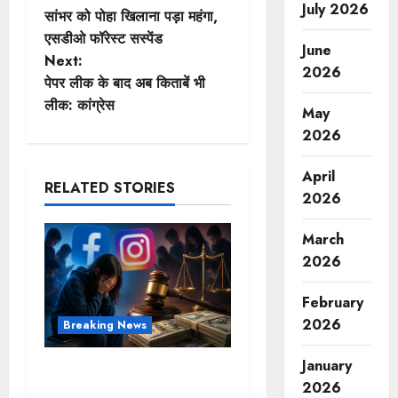
P
July 2026
सांभर को पोहा खिलाना पड़ा महंगा,
o
एसडीओ फॉरेस्ट सस्पेंड
June
Next:
s
2026
पेपर लीक के बाद अब किताबें भी
t
लीक: कांग्रेस
May
2026
n
April
a
RELATED STORIES
2026
v
March
i
2026
g
February
2026
Breaking News
a
t
January
FB-Insta से युवाओं की मेंटल
2026
हेल्थ बिगड़ी, Meta पर 9030