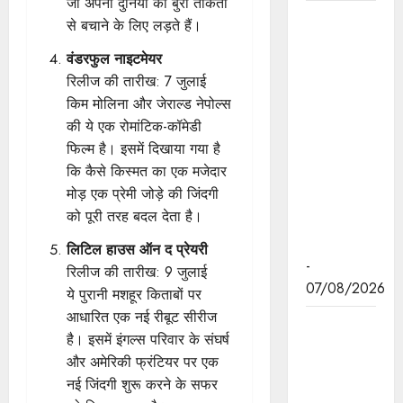
जो अपनी दुनिया को बुरी ताकतों
हथकरघा,
से बचाने के लिए लड़ते हैं।
हमारी
वंडरफुल नाइटमेयर
समृद्धशाली
रिलीज की तारीख: 7 जुलाई
सांस्कृतिक
किम मोलिना और जेराल्ड नेपोल्स
विरासत,
की ये एक रोमांटिक-कॉमेडी
कौशल और
फिल्म है। इसमें दिखाया गया है
आत्मनिर्भरता
कि कैसे किस्मत का एक मजेदार
का सशक्त
मोड़ एक प्रेमी जोड़े की जिंदगी
प्रतीक है :
को पूरी तरह बदल देता है।
मुख्यमंत्री डॉ.
यादव
लिटिल हाउस ऑन द प्रेयरी
-
रिलीज की तारीख: 9 जुलाई
07/08/2026
ये पुरानी मशहूर किताबों पर
आधारित एक नई रीबूट सीरीज
मुख्यमंत्री डॉ.
है। इसमें इंगल्स परिवार के संघर्ष
यादव ने गुरु
और अमेरिकी फ्रंटियर पर एक
हरकिशन
नई जिंदगी शुरू करने के सफर
साहिब के