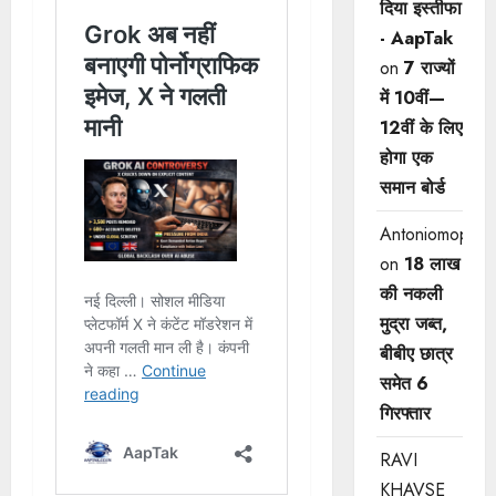
दिया इस्तीफा
- AapTak
on
7 राज्यों
में 10वीं—
12वीं ​के लिए
होगा एक
समान बोर्ड
Antoniomop
on
18 लाख
की नकली
मुद्रा जब्त,
बीबीए छात्र
समेत 6
गिरफ्तार
RAVI
KHAVSE