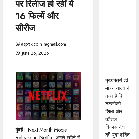
पर रिलीज हो रहीं ये
प्रशिक्षु
छात्राएं
16 फिल्में और
आत्मविश्वास
सीरीज
रखें,
तकनीकी
दक्षता के
aaptak.co.in1@gmail.com
साथ अपनी
June 26, 2026
जड़ों से जुड़े :
मुख्यमंत्री डॉ.
यादव
मुख्यमंत्री डॉ.
मोहन यादव ने
कहा है कि
तकनीकी
शिक्षा और
कौशल
विकास देश
मुंबई।
Next Month Mocie
की युवा शक्ति
Release in Netflix: अगले महीने में