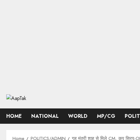
Skip
to
content
HOME
NATIONAL
WORLD
MP/CG
POLI
Home
POLITICS/ADMIN
गृह मंत्री शाह से मिले CM, कप सिरप-OB