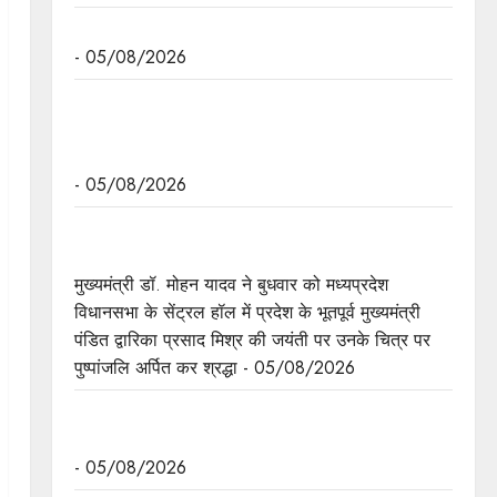
अनुच्छेद 370 एवं 35A की समाप्ति के 7 साल पूरे
- 05/08/2026
मुख्यमंत्री डॉ. मोहन यादव ने नर्मदापुरम में आयोजित बलराम
कृषि महोत्सव को मंत्रालय से वीडियो कॉन्फ्रेंसिंग से संबोधित
किया।
- 05/08/2026
पं. द्वारिका प्रसाद मिश्र का व्यक्तित्व और कतित्व योगदान
सदैव रहेगा प्रेरणास्रोत : मुख्यमंत्री डॉ. यादव
मुख्यमंत्री डॉ. मोहन यादव ने बुधवार को मध्यप्रदेश
विधानसभा के सेंट्रल हॉल में प्रदेश के भूतपूर्व मुख्यमंत्री
पंडित द्वारिका प्रसाद मिश्र की जयंती पर उनके चित्र पर
पुष्पांजलि अर्पित कर श्रद्धा - 05/08/2026
मुख्यमंत्री डॉ. यादव ने पद्मभूषण डॉ. शिवमंगल सिंह सुमन
की जयंती पर किया नमन
- 05/08/2026