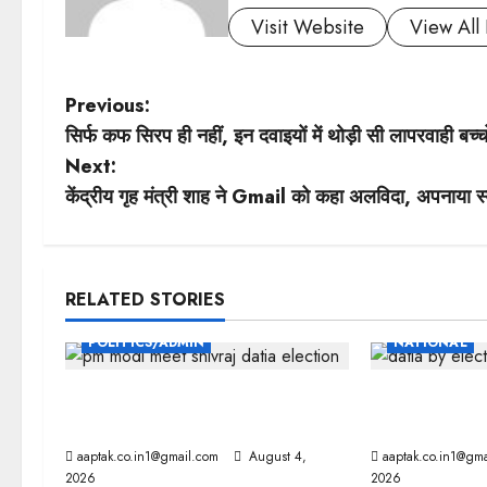
Visit Website
View All 
P
Previous:
सिर्फ कफ सिरप ही नहीं, इन दवाइयों में थोड़ी सी लापरवाही बच्च
o
Next:
s
केंद्रीय गृह मंत्री शाह ने Gmail को कहा अलविदा, अपनाया स्
t
n
RELATED STORIES
a
POLITICS/ADMIN
NATIONAL
v
दतिया, बांकीपुर में हार पर BJP में
टिकट के साथ रण
i
घमासान, पूर्व CM से मिले PM
नहीं बचा सकी भ
aaptak.co.in1@gmail.com
August 4,
aaptak.co.in1@gma
g
2026
2026