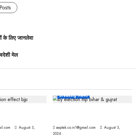
Posts
ों के लिए जानलेवा
वदेशी मेल
Breaking News
नीति भी बदली, दतिया
उपचुनाव: MP और बिहार में BJP को
ाजपा
झटका, गुजरात में राहत
il.com
August 3,
aaptak.co.in1@gmail.com
August 3,
2026