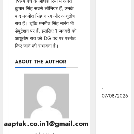
1994 बैच के अधिकारियों में अनंत
हथकरघा,
कुमार सिंह सबसे सीनियर हैं, उनके
हमारी
बाद मनमीत सिंह नारंग और आशुतोष
समृद्धशाली
राय हैं। चूंकि मनमीत सिंह नारंग भी
सांस्कृतिक
डेपुटेशन पर हैं, इसलिए 1 जनवरी को
विरासत,
आशुतोष राय को DG पद पर प्रमोट
कौशल और
किए जाने की संभावना है।
आत्मनिर्भरता
का सशक्त
ABOUT THE AUTHOR
प्रतीक है :
मुख्यमंत्री डॉ.
यादव
-
07/08/2026
मुख्यमंत्री डॉ.
यादव ने गुरु
aaptak.co.in1@gmail.com
हरकिशन
साहिब के