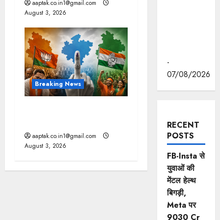
रवीन्द्रनाथ
aaptak.co.in1@gmail.com
टैगोर की
August 3, 2026
पुण्यतिथि पर
की श्रद्धांजलि
अर्पित
-
07/08/2026
Breaking News
उपचुनाव: MP और बिहार में BJP
को झटका, गुजरात में राहत
RECENT
POSTS
aaptak.co.in1@gmail.com
August 3, 2026
FB-Insta से
युवाओं की
मेंटल हेल्थ
बिगड़ी,
Meta पर
9030 Cr