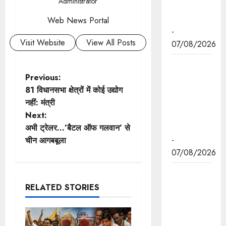
Administrator
प्रकाश पर्व
पर दी बधाई
Web News Portal
-
Visit Website
View All Posts
07/08/2026
मुख्यमंत्री डॉ.
P
मोहन यादव ने
Previous:
छिंदवाड़ा में
81 विधानसभा क्षेत्रों में कोई उद्योग
o
आई टी आई में
नहीं: मंत्री
छात्राओ से
Next:
s
संवाद किया।
अभी ट्रेलर…’बैटल ऑफ गलवान’ से
t
-
चीन आगबबूला
07/08/2026
n
मुख्यमंत्री डॉ.
a
यादव ने हरित
RELATED STORIES
क्रांति के
v
शिल्पकार डॉ.
एम.एस.