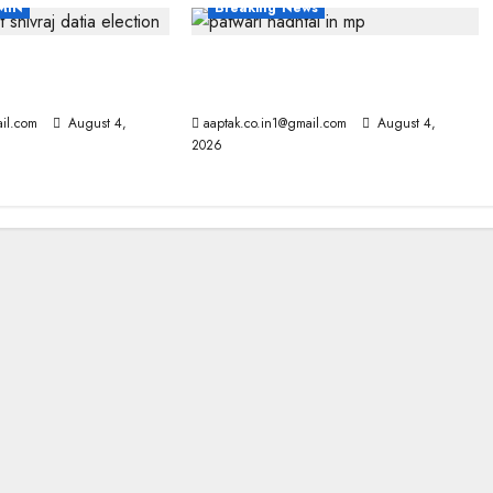
MIN
Breaking News
ें हार पर BJP में
मप्र में पटवारियों को बड़ी राहत, कलेक्टरों
M से मिले PM
को लिखा पत्र
il.com
August 4,
aaptak.co.in1@gmail.com
August 4,
2026