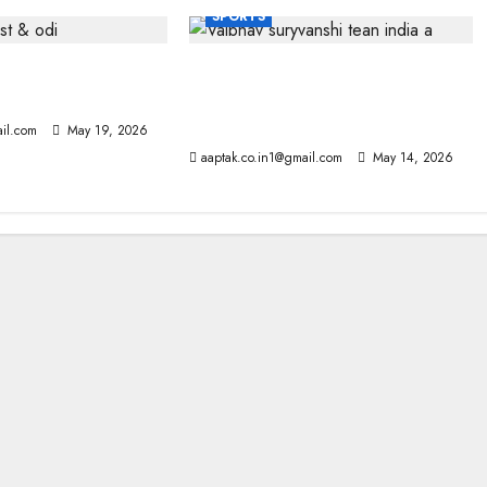
SPORTS
 IND टीम का ऐलान: 4
श्रीलंका दौरे के लिए टीम इंडिया का
ाह, जडेजा को आराम
ऐलान, सूर्यवंशी की एंट्री; तिलक को
कमान
il.com
May 19, 2026
aaptak.co.in1@gmail.com
May 14, 2026