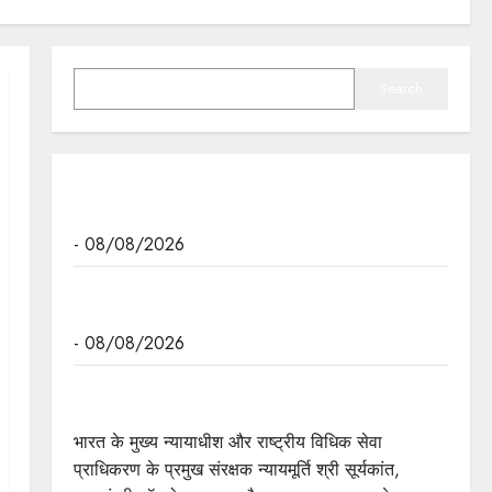
SEARCH
Search
मुख्यमंत्री डॉ. यादव रविवार को चार नई हवाई सेवाओं का
करेंगे शुभारंभ
- 08/08/2026
मुख्यमंत्री डॉ. यादव को दुबई में होने वाली एनुअल इन्वेस्टमेंट
मीटिंग का आमंत्रण
- 08/08/2026
दो दिवसीय वेस्ट जोन रीजनल कॉन्फ्रेंस - "इन्हेंसिंग एक्सेस
टू जस्टिस"
भारत के मुख्य न्यायाधीश और राष्ट्रीय विधिक सेवा
प्राधिकरण के प्रमुख संरक्षक न्यायमूर्ति श्री सूर्यकांत,