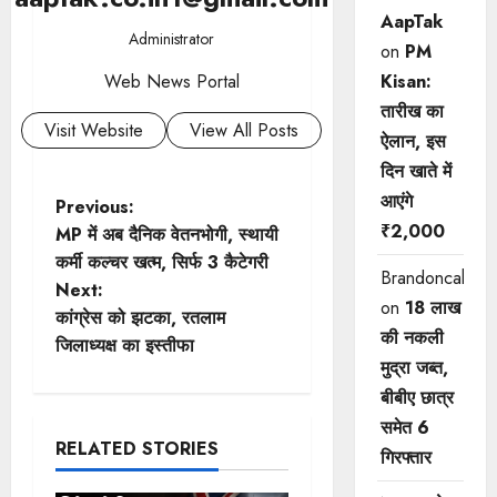
AapTak
Administrator
on
PM
Kisan:
Web News Portal
तारीख का
Visit Website
View All Posts
ऐलान, इस
दिन खाते में
आएंगे
P
Previous:
₹2,000
MP में अब दैनिक वेतनभोगी, स्थायी
o
कर्मी कल्चर खत्म, सिर्फ 3 कैटेगरी
Brandoncah
Next:
s
on
18 लाख
कांग्रेस को झटका, रतलाम
की नकली
t
जिलाध्यक्ष का इस्तीफा
मुद्रा जब्त,
n
बीबीए छात्र
समेत 6
a
RELATED STORIES
गिरफ्तार
v