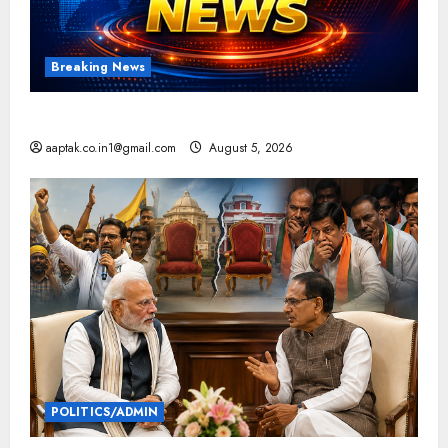
Breaking News
आज की टॉप न्यूज
aaptak.co.in1@gmail.com
August 5, 2026
POLITICS/ADMIN