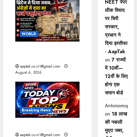
NEET पेपर
i
लीक विवाद
पर घिरी
g
सरकार,
WORLD
a
प्रधान ने
दिया इस्तीफा
t
ब्रिटिश सरकार ने मांगे 109
- AapTak
साल पुराने वॉर लोन के सबूत
on
7 राज्यों
i
aaptak.co.in1@gmail.com
में 10वीं—
August 6, 2026
o
12वीं ​के लिए
होगा एक
n
समान बोर्ड
Antoniomop
Breaking News
on
18 लाख
की नकली
आज की टॉप न्यूज
मुद्रा जब्त,
aaptak.co.in1@gmail.com