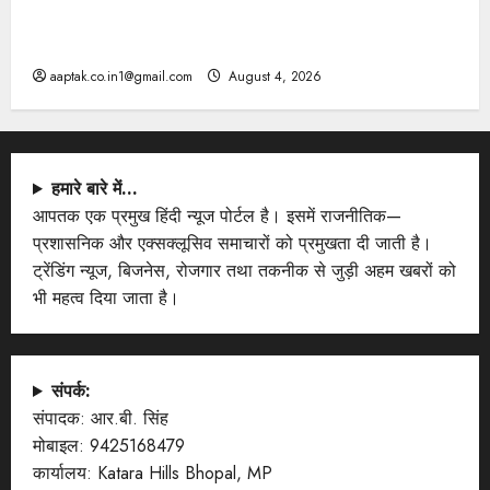
दतिया, बांकीपुर में हार पर BJP में घमासान, पूर्व CM से मिले
PM
aaptak.co.in1@gmail.com
August 4, 2026
हमारे बारे में…
आपतक एक प्रमुख हिंदी न्यूज पोर्टल है। इसमें राजनीतिक—
प्रशासनिक और एक्सक्लूसिव समाचारों को प्रमुखता दी जाती है।
ट्रेंडिंग न्यूज, बिजनेस, रोजगार तथा तकनीक से जुड़ी अहम खबरों को
भी महत्व दिया जाता है।
संपर्क:
संपादक: आर.बी. सिंह
मोबाइल: 9425168479
कार्यालय: Katara Hills Bhopal, MP