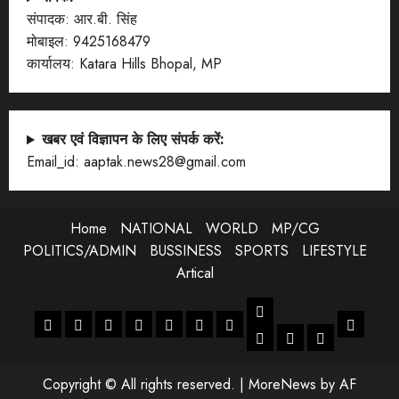
संपादक: आर.बी. सिंह
मोबाइल: 9425168479
कार्यालय: Katara Hills Bhopal, MP
खबर एवं विज्ञापन के लिए संपर्क करें:
Email_id: aaptak.news28@gmail.com
Home
NATIONAL
WORLD
MP/CG
POLITICS/ADMIN
BUSSINESS
SPORTS
LIFESTYLE
Artical
LIFESTYLE
Home
NATIONAL
WORLD
MP/CG
POLITICS/ADMIN
BUSSINESS
SPORTS
Artical
ENTERTANMENT
JOB
LIFESTYLE
Copyright © All rights reserved.
|
MoreNews
by AF