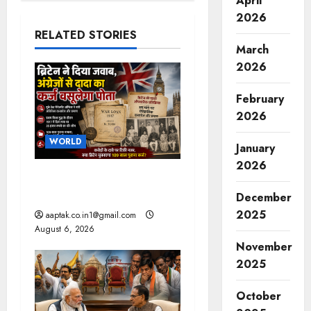
n
April
2026
a
RELATED STORIES
March
v
2026
i
February
g
2026
WORLD
a
January
2026
t
ब्रिटिश सरकार ने मांगे 109
साल पुराने वॉर लोन के सबूत
December
i
2025
aaptak.co.in1@gmail.com
August 6, 2026
o
November
n
2025
October