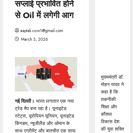
सप्लाई प्रभावित होने
प्रशिक्षु
छात्राएं
से Oil में लगेगी आग
आत्मविश्वास
रखें,
aaptak.co.in1@gmail.com
तकनीकी
March 3, 2026
दक्षता के
साथ अपनी
जड़ों से जुड़े :
मुख्यमंत्री डॉ.
यादव
मुख्यमंत्री डॉ.
मोहन यादव ने
कहा है कि
तकनीकी
नई दिल्ली।
भारत लगातार एक नया
शिक्षा और
ट्रेड मैप बना रहा है। यूनाइटेड
कौशल
स्टेट्स, यूरोपियन यूनियन, यूनाइटेड
विकास देश
किंगडम, न्यूजीलैंड और ओमान के
की युवा शक्ति
साथ एग्रीमेंट और बातचीत एक साफ