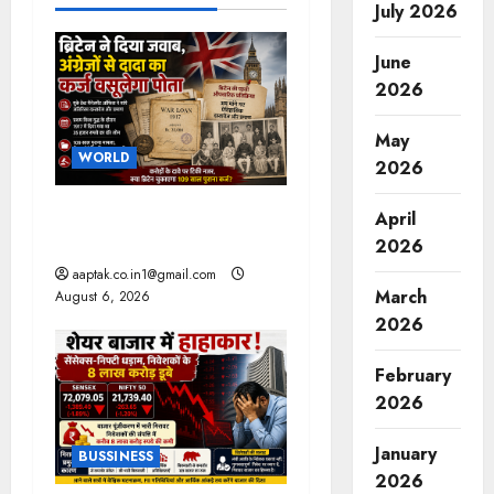
July 2026
v
June
i
2026
g
May
WORLD
a
2026
t
ब्रिटिश सरकार ने मांगे 109
April
साल पुराने वॉर लोन के सबूत
2026
i
aaptak.co.in1@gmail.com
March
August 6, 2026
o
2026
n
February
2026
January
BUSSINESS
2026