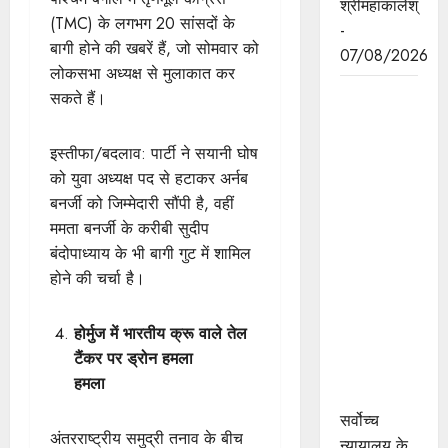
श्रीमहाकालेश्
(TMC) के लगभग 20 सांसदों के
-
बागी होने की खबरें हैं, जो सोमवार को
07/08/2026
लोकसभा अध्यक्ष से मुलाकात कर
सर्वोच्च
सकते हैं।
न्यायालय के
मुख्‍य
इस्तीफा/बदलाव: पार्टी ने सयानी घोष
न्‍यायाधीश
को युवा अध्यक्ष पद से हटाकर अर्नब
न्यायाधिपति
बनर्जी को जिम्मेदारी सौंपी है, वहीं
सूर्यकांत और
ममता बनर्जी के करीबी सुदीप
मुख्यमंत्री डॉ.
बंदोपाध्याय के भी बागी गुट में शामिल
यादव ने
होने की चर्चा है।
उज्जैन में
न्यायाधीश
होर्मुज में भारतीय क्रू वाले तेल
अतिथि गृह
टैंकर पर ड्रोन हमला
का किया
हमला
भूमिपूजन
सर्वोच्च
अंतरराष्ट्रीय समुद्री तनाव के बीच
न्यायालय के