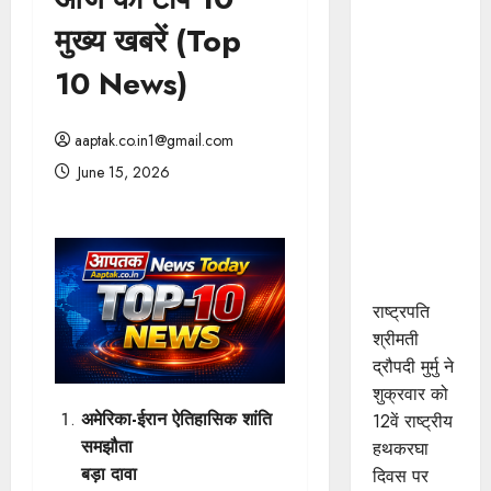
राष्ट्रपति
मुख्य खबरें (Top
श्रीमती मुर्मु ने
महेश्वरी साड़ी
10 News)
बुनाई में
उत्कृष्ट
aaptak.co.in1@gmail.com
योगदान के
June 15, 2026
लिए खरगोन
जिले के श्री
कमल गौड़
को किया
सम्मानित
राष्ट्रपति
श्रीमती
द्रौपदी मुर्मु ने
शुक्रवार को
अमेरिका-ईरान ऐतिहासिक शांति
12वें राष्ट्रीय
समझौता
हथकरघा
बड़ा दावा
दिवस पर