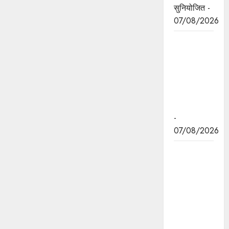
सुनियोजित -
07/08/2026
जन सेवा में
संवेदनशीलता
ही सुशासन
की पहचान :
मुख्यमंत्री डॉ.
यादव
-
07/08/2026
प्रशिक्षु
छात्राएं
आत्मविश्वास
रखें,
तकनीकी
दक्षता के
साथ अपनी