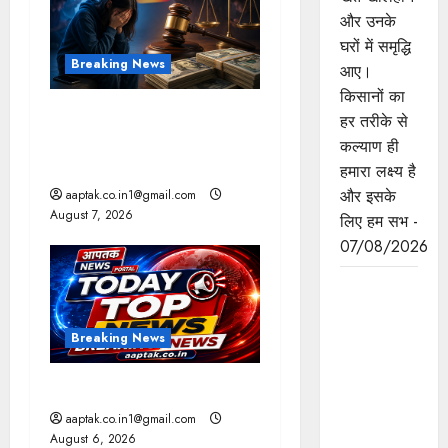
i
और उनके
घरों में समृद्धि
g
Breaking News
आए।
a
किसानों का
FB-Insta से युवाओं की मेंटल
हर तरीके से
t
हेल्थ बिगड़ी, Meta पर 9030
कल्याण ही
Cr जुर्माना
हमारा लक्ष्य है
i
और इसके
aaptak.co.in1@gmail.com
August 7, 2026
o
लिए हम सभ -
07/08/2026
n
छिंदवाड़ा को
औद्योगिक हब
बनाने की
Breaking News
दिशा में तेज
होंगे प्रयास :
आज की टॉप न्यूज
मुख्यमंत्री डॉ.
aaptak.co.in1@gmail.com
यादव
August 6, 2026