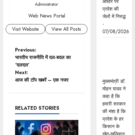
आधार पर
Administrator
प्रदेश की
Web News Portal
जेलों में निरुद्ध
-
Visit Website
View All Posts
07/08/2026
किसानों का
P
Previous:
कल्याण ही
भारतीय राजनीति में दल-बदल का
हमारा लक्ष्य :
o
‘दलदल’
मुख्यमंत्री डॉ.
Next:
यादव
s
आज की टॉप खबरें – एक नजर
मुख्यमंत्री डॉ.
t
मोहन यादव ने
कहा है कि
n
हमारी सरकार
RELATED STORIES
की मंशा है कि
a
प्रदेश के हर
v
किसान के
खेत-खलिहान