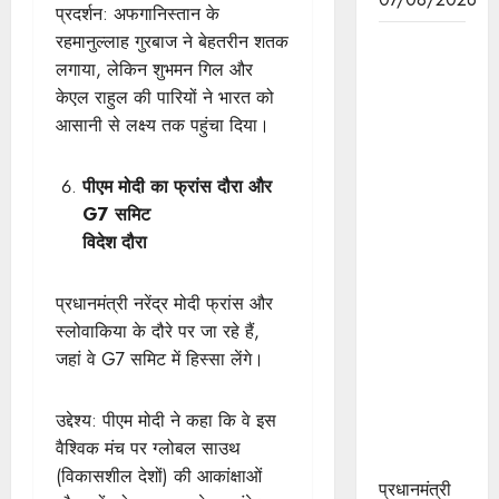
प्रदर्शन: अफगानिस्तान के
रहमानुल्लाह गुरबाज ने बेहतरीन शतक
हाथकरघा
लगाया, लेकिन शुभमन गिल और
क्षेत्र को
केएल राहुल की पारियों ने भारत को
प्रोत्साहन,
आसानी से लक्ष्य तक पहुंचा दिया।
पारंपरिक
कला को
संरक्षित करने
पीएम मोदी का फ्रांस दौरा और
तथा महिलाओं
G7 समिट
को रोजगार
विदेश दौरा
के अवसर
उपलब्धर
प्रधानमंत्री नरेंद्र मोदी फ्रांस और
करवाने की
स्लोवाकिया के दौरे पर जा रहे हैं,
दिशा में
जहां वे G7 समिट में हिस्सा लेंगे।
महत्वपूर्ण
पहल :
उद्देश्य: पीएम मोदी ने कहा कि वे इस
मुख्यमंत्री डॉ.
वैश्विक मंच पर ग्लोबल साउथ
यादव
(विकासशील देशों) की आकांक्षाओं
प्रधानमंत्री