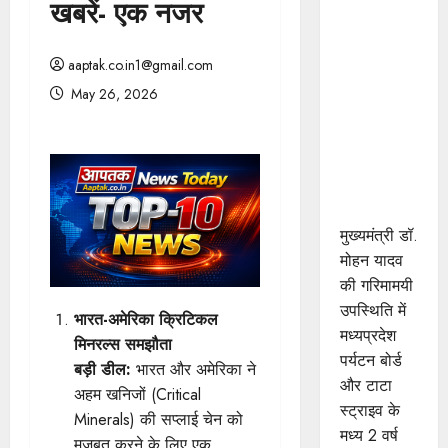
खबरें- एक नजर
यादव की
गरिमामयी
उपस्थिति में
aaptak.co.in1@gmail.com
मध्यप्रदेश
May 26, 2026
पर्यटन बोर्ड
और टाटा
स्ट्राइव के
मध्य हुआ
एमओयू
मुख्यमंत्री डॉ.
मोहन यादव
की गरिमामयी
उपस्थिति में
भारत-अमेरिका क्रिटिकल
मध्यप्रदेश
मिनरल्स समझौता
पर्यटन बोर्ड
बड़ी डील:
भारत और अमेरिका ने
और टाटा
अहम खनिजों (Critical
स्ट्राइव के
Minerals) की सप्लाई चेन को
मध्य 2 वर्ष
मजबूत करने के लिए एक