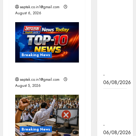
a
हितग्राही
aaptak.co.in1@gmail.com
August 6, 2026
मूलक
t
योजनाओं को
अधिक
i
प्रभावी बनाने
o
के लिए
अनुशंसाएं देने
Breaking News
n
उच्च स्तरीय
समिति गठित
आज की टॉप न्यूज
-
aaptak.co.in1@gmail.com
06/08/2026
August 5, 2026
मध्यप्रदेश में
सृजन संवाद
अभियान का
शुभारंभ
-
Breaking News
06/08/2026