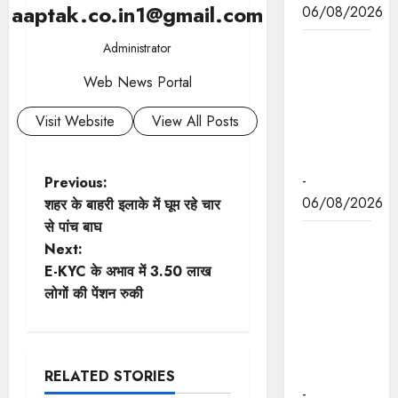
aaptak.co.in1@gmail.com
06/08/2026
मुख्यमंत्री डॉ.
Administrator
यादव ने
Web News Portal
केंद्रीय मंत्री
भूपेंद्र यादव
Visit Website
View All Posts
से की सौजन्य
भेंट
P
-
Previous:
06/08/2026
शहर के बाहरी इलाके में घूम रहे चार
o
से पांच बाघ
नवकरणीय
Next:
s
ऊर्जा के क्षेत्र
E-KYC के अभाव में 3.50 लाख
में मध्यप्रदेश
t
लोगों की पेंशन रुकी
देश का
अग्रणी राज्य
n
: मुख्यमंत्री
a
डॉ. यादव
RELATED STORIES
-