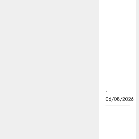
कल्याणकारी
तथा
हितग्राही
मूलक
योजनाओं को
अधिक
प्रभावी बनाने
के लिए
अनुशंसाएं देने
उच्च स्तरीय
समिति गठित
-
06/08/2026
मध्यप्रदेश में
सृजन संवाद
अभियान का
शुभारंभ