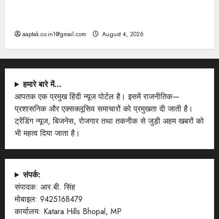
दतिया, बांकीपुर में हार पर BJP में घमासान, पूर्व CM से मिले
PM
aaptak.co.in1@gmail.com
August 4, 2026
हमारे बारे में…
आपतक एक प्रमुख हिंदी न्यूज पोर्टल है। इसमें राजनीतिक—
प्रशासनिक और एक्सक्लूसिव समाचारों को प्रमुखता दी जाती है।
ट्रेंडिंग न्यूज, बिजनेस, रोजगार तथा तकनीक से जुड़ी अहम खबरों को
भी महत्व दिया जाता है।
संपर्क:
संपादक: आर.बी. सिंह
मोबाइल: 9425168479
कार्यालय: Katara Hills Bhopal, MP