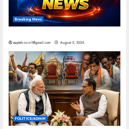
Breaking News
आज की टॉप न्यूज
aaptak.co.in1@gmail.com
August 5, 2026
POLITICS/ADMIN