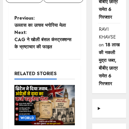
बीबीए छात्र
समेत 6
गिरफ्तार
P
Previous:
उल्लास का उत्सव भगोरिया मेला
RAVI
o
Next:
KHAVSE
CAG ने खोली बंसल कंस्ट्रक्शन्स
s
on
18 लाख
के भ्रष्टाचार की फाइल
की नकली
t
मुद्रा जब्त,
n
बीबीए छात्र
RELATED STORIES
समेत 6
a
गिरफ्तार
v
i
g
WORLD
a