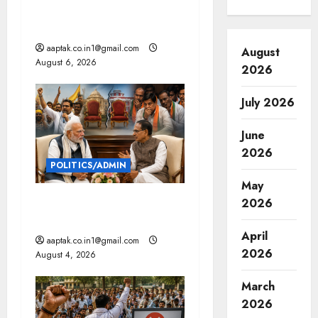
ब्रिटिश सरकार ने मांगे 109
t
साल पुराने वॉर लोन के सबूत
aaptak.co.in1@gmail.com
August
i
August 6, 2026
2026
o
July 2026
n
June
2026
POLITICS/ADMIN
May
दतिया, बांकीपुर में हार पर BJP में
2026
घमासान, पूर्व CM से मिले PM
April
aaptak.co.in1@gmail.com
2026
August 4, 2026
March
2026