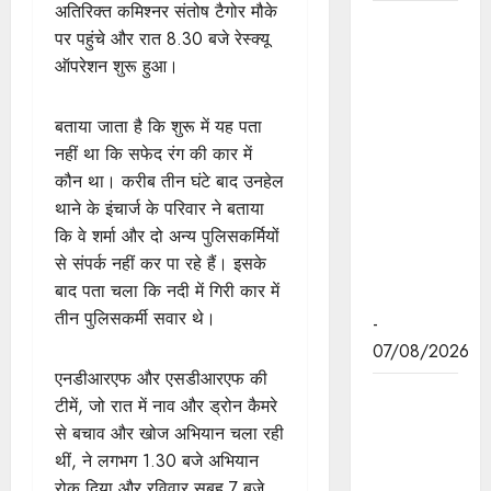
अतिरिक्त कमिश्नर संतोष टैगोर मौके
हथकरघा,
पर पहुंचे और रात 8.30 बजे रेस्क्यू
हमारी
ऑपरेशन शुरू हुआ।
समृद्धशाली
सांस्कृतिक
बताया जाता है कि शुरू में यह पता
विरासत,
नहीं था कि सफेद रंग की कार में
कौशल और
कौन था। करीब तीन घंटे बाद उनहेल
आत्मनिर्भरता
थाने के इंचार्ज के परिवार ने बताया
का सशक्त
कि वे शर्मा और दो अन्य पुलिसकर्मियों
प्रतीक है :
से संपर्क नहीं कर पा रहे हैं। इसके
मुख्यमंत्री डॉ.
बाद पता चला कि नदी में गिरी कार में
यादव
तीन पुलिसकर्मी सवार थे।
-
07/08/2026
एनडीआरएफ और एसडीआरएफ की
मुख्यमंत्री डॉ.
टीमें, जो रात में नाव और ड्रोन कैमरे
यादव ने गुरु
से बचाव और खोज अभियान चला रही
हरकिशन
थीं, ने लगभग 1.30 बजे अभियान
साहिब के
रोक दिया और रविवार सुबह 7 बजे