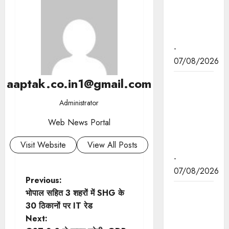
स्वामीनाथन
की जयंती पर
किया नमन
-
07/08/2026
aaptak.co.in1@gmail.com
मुख्यमंत्री डॉ.
यादव ने
Administrator
बाबूलाल जैन
की पुण्यतिथि
Web News Portal
पर किया
Visit Website
View All Posts
नमन
-
07/08/2026
P
Previous:
मुख्यमंत्री डॉ.
भोपाल सहित 3 शहरों में SHG के
o
यादव ने
30 ठिकानों पर IT रेड
गुरुदेव
Next:
s