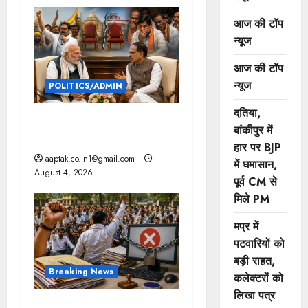
n
आज की टॉप
न्यूज
आज की टॉप
न्यूज
POLITICS/ADMIN
दतिया,
दतिया, बांकीपुर में हार पर BJP में
बांकीपुर में
घमासान, पूर्व CM से मिले PM
हार पर BJP
aaptak.co.in1@gmail.com
में घमासान,
August 4, 2026
पूर्व CM से
मिले PM
मप्र में
पटवारियों को
बड़ी राहत,
Breaking News
कलेक्टरों को
लिखा पत्र
मप्र में पटवारियों को बड़ी राहत,