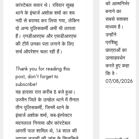
को आत्मनिर्भर
कांस्टेबल सवार थे। रविवार सुबह
बनाने का
थाने के इंचार्ज अशोक शर्मा का शव
सबसे सशक्त
नदी से बरामद कर लिया गया, लेकिन
माध्यम है।
दो अन्य पुलिसकर्मी अभी भी लापता
उन्होंने
हैं। एनडीआरएफ और एसडीआरएफ
प्रशिक्षु
की टीमें उनका पता लगाने के लिए
छात्राओं का
सर्च ऑपरेशन चला रही हैं।
उत्साहवर्धन
करते हुए कहा
Thank you for reading this
कि वे -
post, don't forget to
07/08/2026
subscribe!
यह हादसा रात करीब 8 बजे हुआ।
प्रत्येक
उज्जैन जिले के उनहेल थाने में तैनात
शुक्रवार को
तीन पुलिसकर्मी, जिनमें थाने के
दौरे पर रहेंगे
इंचार्ज अशोक शर्मा, सब-इंस्पेक्टर
अधिकारी :
मदनलाल निनामा और कांस्टेबल
मुख्यमंत्री डॉ.
आरती पाल शामिल थे, 14 साल की
यादव
लापता लड़की की जांच के सिलसिले