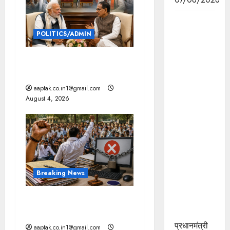
हाथकरघा
क्षेत्र को
POLITICS/ADMIN
प्रोत्साहन,
पारंपरिक
दतिया, बांकीपुर में हार पर BJP में
कला को
घमासान, पूर्व CM से मिले PM
संरक्षित करने
aaptak.co.in1@gmail.com
तथा महिलाओं
August 4, 2026
को रोजगार
के अवसर
उपलब्धर
करवाने की
दिशा में
महत्वपूर्ण
Breaking News
पहल :
मप्र में पटवारियों को बड़ी राहत,
मुख्यमंत्री डॉ.
कलेक्टरों को लिखा पत्र
यादव
प्रधानमंत्री
aaptak.co.in1@gmail.com