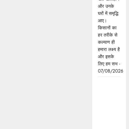
और उनके
घरों में समृद्धि
आए।
किसानों का
हर तरीके से
कल्याण ही
हमारा लक्ष्य है
और इसके
लिए हम सभ -
07/08/2026
छिंदवाड़ा को
औद्योगिक हब
बनाने की
दिशा में तेज
होंगे प्रयास :
मुख्यमंत्री डॉ.
यादव