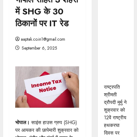
राष्ट्रपति
में SHG के 30
श्रीमती मुर्मु ने
महेश्वरी साड़ी
ठिकानों पर IT रेड
बुनाई में
उत्कृष्ट
aaptak.co.in1@gmail.com
योगदान के
September 6, 2025
लिए खरगोन
जिले के श्री
कमल गौड़
को किया
सम्मानित
राष्ट्रपति
श्रीमती
द्रौपदी मुर्मु ने
शुक्रवार को
12वें राष्ट्रीय
भोपाल।
साइंस हाउस ग्रुप (SHG)
हथकरघा
पर आयकर की छापेमारी शुक्रवार को
दिवस पर