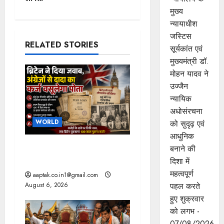
मुख्‍य
a
न्‍यायाधीश
v
जस्टिस
RELATED STORIES
सूर्यकांत एवं
i
मुख्यमंत्री डॉ.
मोहन यादव ने
g
उज्जैन
a
न्यायिक
अधोसंरचना
t
WORLD
को सुदृढ़ एवं
आधुनिक
i
ब्रिटिश सरकार ने मांगे 109
बनाने की
साल पुराने वॉर लोन के सबूत
दिशा में
o
महत्वपूर्ण
aaptak.co.in1@gmail.com
n
August 6, 2026
पहल करते
हुए शुक्रवार
को लगभ -
07/08/2026