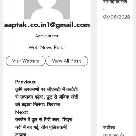
श्रीमहाकालेश्
-
07/08/2026
aaptak.co.in1@gmail.com
सर्वोच्च
Administrator
न्यायालय के
मुख्‍य
Web News Portal
न्‍यायाधीश
न्यायाधिपति
Visit Website
View All Posts
सूर्यकांत और
मुख्यमंत्री डॉ.
P
Previous:
यादव ने
कृषि उपकरणों पर जीएसटी में कटौती
उज्जैन में
o
से उत्पादन बढ़ेगा, छूट से जैविक खेती
न्यायाधीश
को बढ़ावा मिलेगा: शिवराज
अतिथि गृह
s
Next:
का किया
t
उज्जैन में पुल से गिरी कार, शिप्रा
भूमिपूजन
नदी में बह गई, तीन पुलिसकर्मी
सर्वोच्च
n
लापता
न्यायालय के