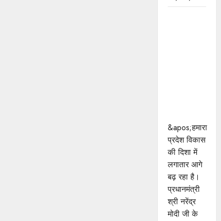
प्रधानमंत्री
श्री मोदी के
विकसित
भारत-2047
के संकल्प को
पूरा करेगी
युवा पीढ़ी :
मुख्यमंत्री डॉ.
यादव
&apos;हमारा
प्रदेश विकास
की दिशा में
लगातार आगे
बढ़ रहा है।
प्रधानमंत्री
श्री नरेंद्र
मोदी जी के