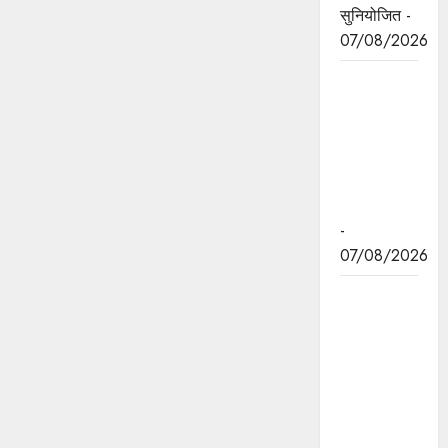
सुनियोजित -
07/08/2026
जन सेवा में
संवेदनशीलता
ही सुशासन
की पहचान :
मुख्यमंत्री डॉ.
यादव
-
07/08/2026
प्रशिक्षु
छात्राएं
आत्मविश्वास
रखें,
तकनीकी
दक्षता के
साथ अपनी