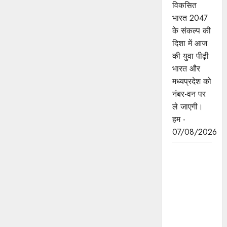
विकसित
भारत 2047
के संकल्प की
दिशा में आज
की युवा पीढ़ी
भारत और
मध्यप्रदेश को
नंबर-वन पर
ले जाएगी।
हम -
07/08/2026
बंदियों की
समय पूर्व
रिहाई दूसरे
बंदियों को भी
अच्छे आचरण
के लिए करेगी