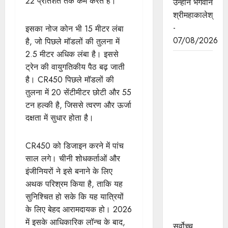
22 प्रतिशत तक कम करते हैं।
उन्‍होंने भगवान
श्रीमहाकालेश्
-
इसका नोज कोन भी 15 मीटर लंबा
07/08/2026
है, जो पिछले मॉडलों की तुलना में
2.5 मीटर अधिक लंबा है। इससे
सर्वोच्च
ट्रेन की वायुगतिकीय पैठ बढ़ जाती
न्यायालय के
है। CR450 पिछले मॉडलों की
मुख्‍य
तुलना में 20 सेंटीमीटर छोटी और 55
न्‍यायाधीश
टन हल्की है, जिससे त्वरण और ऊर्जा
न्यायाधिपति
दक्षता में सुधार होता है।
सूर्यकांत और
मुख्यमंत्री डॉ.
CR450 को डिजाइन करने में पांच
यादव ने
साल लगे। चीनी शोधकर्ताओं और
उज्जैन में
इंजीनियरों ने इसे बनाने के लिए
न्यायाधीश
अथक परिश्रम किया है, ताकि यह
अतिथि गृह
सुनिश्चित हो सके कि यह यात्रियों
का किया
के लिए बेहद आरामदायक हो। 2026
भूमिपूजन
में इसके आधिकारिक लॉन्च के बाद,
सर्वोच्च