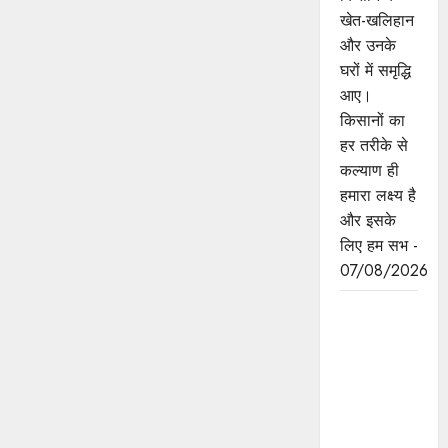
खेत-खलिहान
और उनके
घरों में समृद्धि
आए।
किसानों का
हर तरीके से
कल्याण ही
हमारा लक्ष्य है
और इसके
लिए हम सभ -
07/08/2026
छिंदवाड़ा को
औद्योगिक हब
बनाने की
दिशा में तेज
होंगे प्रयास :
मुख्यमंत्री डॉ.