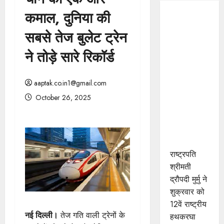
कमाल, दुनिया की
राष्ट्रपति
श्रीमती मुर्मु ने
सबसे तेज बुलेट ट्रेन
महेश्वरी साड़ी
ने तोड़े सारे रिकॉर्ड
बुनाई में
उत्कृष्ट
योगदान के
aaptak.co.in1@gmail.com
लिए खरगोन
October 26, 2025
जिले के श्री
कमल गौड़
को किया
सम्मानित
राष्ट्रपति
श्रीमती
द्रौपदी मुर्मु ने
शुक्रवार को
12वें राष्ट्रीय
नई दिल्ली।
तेज गति वाली ट्रेनों के
हथकरघा