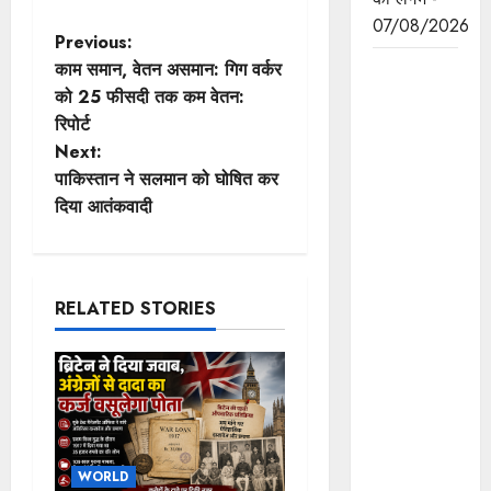
07/08/2026
P
Previous:
काम समान, वेतन असमान: गिग वर्कर
हाथकरघा
o
को 25 फीसदी तक कम वेतन:
क्षेत्र को
रिपोर्ट
प्रोत्साहन,
s
Next:
पारंपरिक
t
पाकिस्तान ने सलमान को घोषित कर
कला को
दिया आतंकवादी
संरक्षित करने
n
तथा महिलाओं
को रोजगार
a
के अवसर
RELATED STORIES
v
उपलब्धर
करवाने की
i
दिशा में
महत्वपूर्ण
g
पहल :
a
मुख्यमंत्री डॉ.
WORLD
यादव