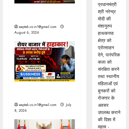
t
प्रधानमंत्री
ब्रिटिश सरकार ने मांगे 109
श्री नरेन्‍द्र
i
साल पुराने वॉर लोन के सबूत
मोदी की
मंशानुरुप
o
aaptak.co.in1@gmail.com
हाथकरघा
August 6, 2026
n
क्षेत्र को
प्रोत्साहन
देने, पारंपरिक
कला को
संरक्षित करने
BUSSINESS
तथा स्थानीय
महिलाओं एवं
ट्रंप के बयान से हाहाकार, तेल में
बुनकरों को
लगी आग
रोजगार के
अवसर
aaptak.co.in1@gmail.com
July
8, 2026
उपलब्ध कराने
की दिशा में
महत्व -