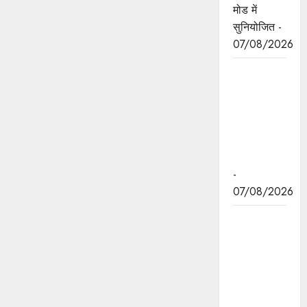
मोड में
सुनियोजित -
07/08/2026
जन सेवा में
संवेदनशीलता
ही सुशासन
की पहचान :
मुख्यमंत्री डॉ.
यादव
-
07/08/2026
प्रशिक्षु
छात्राएं
आत्मविश्वास
रखें,
तकनीकी
दक्षता के