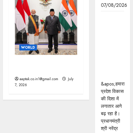
07/08/2026
प्रधानमंत्री
श्री मोदी के
विकसित
भारत-2047
के संकल्प को
WORLD
पूरा करेगी
युवा पीढ़ी :
भारत-इंडोनेशिया के बीच 10 से
मुख्यमंत्री डॉ.
ज्यादा समझौते, चीन को झटका
यादव
aaptak.co.in1@gmail.com
July
&apos;हमारा
7, 2026
प्रदेश विकास
की दिशा में
लगातार आगे
बढ़ रहा है।
प्रधानमंत्री
श्री नरेंद्र