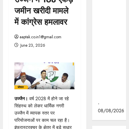
मुख्यमंत्री डॉ.
जमीन खरीदी मामले
मोहन यादव ने
इंदौर के
में कांग्रेस हमलावर
ब्रिलियंट
कन्वेंशन सेंटर
aaptak.co.in1@gmail.com
में "न्याय तक
June 23, 2026
पहुँच बढ़ाने"
पर आयोजित
वेस्ट ज़ोन
क्षेत्रीय
सम्मेलन में
वीडियो का
लोकार्पण
किया।
उज्जैन।
वर्ष 2028 में होने जा रहे
-
सिंहस्थ को लेकर धार्मिक नगरी
08/08/2026
उज्जैन में व्यापक स्तर पर
परियोजनाओं पर काम चल रहा है।
इंफ्रास्ट्रक्चर के क्षेत्र में बड़े सुधार