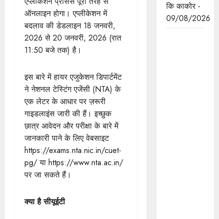
एप्लीकेशन प्रोसेस पूरी तरह से
कि काकोर -
ऑनलाइन होगा। एप्लीकेशन में
09/08/2026
बदलाव की डेडलाइन 18 जनवरी,
मुख्यमंत्री
2026 से 20 जनवरी, 2026 (रात
डॉ.मोहन
11:50 बजे तक) है।
यादव हर घर
तिरंगा
इस बारे में हायर एजुकेशन डिपार्टमेंट
अभियान -
ने नेशनल टेस्टिंग एजेंसी (NTA) के
तिरंगा यात्रा
एक लेटर के आधार पर ज़रूरी
का शुभारंभ
गाइडलाइंस जारी की हैं। इच्छुक
करने
छात्र आवेदन और परीक्षा के बारे में
मुख्यमंत्री
जानकारी पाने के लिए वेबसाइट
निवास से
https://exams.nta.nic.in/cuet-
तिरंगा
pg/ या https://www.nta.ac.in/
लहराकर टी
पर जा सकते हैं।
टी नगर
स्टेडियम
क्या है सीयूईटी
पहुँचे।