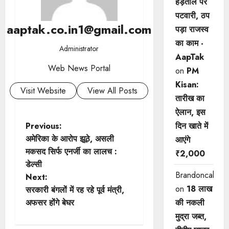
हड़ताल पर
पटवारी, ठप
aaptak.co.in1@gmail.com
पड़ा राजस्व
का काम -
Administrator
AapTak
Web News Portal
on
PM
Kisan:
Visit Website
View All Posts
तारीख का
ऐलान, इस
P
दिन खाते में
Previous:
अमेरिका के आरोप झूठे, असली
आएंगे
o
मकसद सिर्फ एनर्जी का लालच :
₹2,000
डेल्सी
s
Brandoncah
Next:
on
18 लाख
t
सरकारी बंगलों में रह रहे पूर्व मंत्री,
की नकली
अफसर होंगे बेघर
n
मुद्रा जब्त,