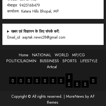
मोबाइल: 9425168479
कार्यालय: Katara Hills Bhopal, MP
खबर एवं विज्ञापन के लिए संपर्क करें:
Email_id: aaptak.news28@gmail.com
Home
NATIONAL
WORLD
MP/CG
POLITICS/ADMIN
BUSSINESS
SPORTS
LIFESTYLE
Artical
LIFESTYLE
Home
NATIONAL
WORLD
MP/CG
POLITICS/ADMIN
BUSSINESS
SPORTS
Artical
ENTERTANMENT
JOB
LIFESTYLE
Copyright © All rights reserved.
|
MoreNews
by AF
themes.