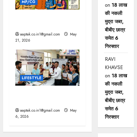
MP/CG
on
18 लाख
की नकली
स्कूली बच्चों को पढ़ाया जाएगा
मुद्रा जब्त,
एआई
बीबीए छात्र
aaptak.co.in1@gmail.com
May
समेत 6
21, 2026
गिरफ्तार
RAVI
KHAVSE
on
18 लाख
LIFESTYLE
की नकली
मुद्रा जब्त,
जागी सरकार, प्रदर्शन खत्म होेते
बीबीए छात्र
ही 4000 शिक्षकों की नियुक्ति
समेत 6
aaptak.co.in1@gmail.com
May
गिरफ्तार
6, 2026