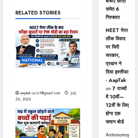
बीबीए छात्र
a
समेत 6
RELATED STORIES
v
गिरफ्तार
i
NEET पेपर
लीक विवाद
g
पर घिरी
a
सरकार,
NATIONAL
प्रधान ने
t
दिया इस्तीफा
पेपरलीक रोकने कठोर कानून
i
- AapTak
लाएंगे : PM
on
7 राज्यों
o
aaptak.co.in1@gmail.com
July
में 10वीं—
26, 2026
12वीं ​के लिए
n
होगा एक
समान बोर्ड
Antoniomop