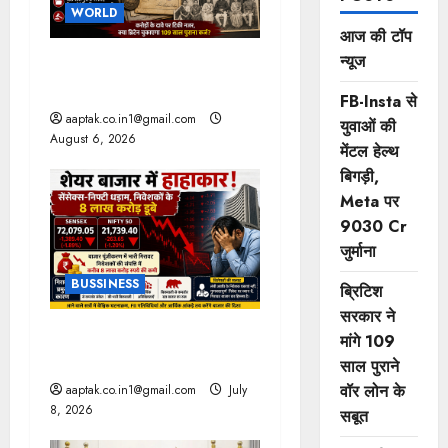
WORLD
आज की टॉप
न्यूज
ब्रिटिश सरकार ने मांगे 109
साल पुराने वॉर लोन के सबूत
FB-Insta से
aaptak.co.in1@gmail.com
युवाओं की
August 6, 2026
मेंटल हेल्थ
बिगड़ी,
Meta पर
9030 Cr
जुर्माना
BUSSINESS
ब्रिटिश
सरकार ने
ट्रंप के बयान से हाहाकार, तेल में
मांगे 109
लगी आग
साल पुराने
वॉर लोन के
aaptak.co.in1@gmail.com
July
8, 2026
सबूत