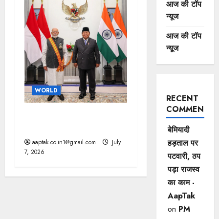
आज की टॉप
न्यूज
आज की टॉप
न्यूज
WORLD
RECENT
COMMENTS
भारत-इंडोनेशिया के बीच 10 से
ज्यादा समझौते, चीन को झटका
बेमियादी
हड़ताल पर
aaptak.co.in1@gmail.com
July
7, 2026
पटवारी, ठप
पड़ा राजस्व
का काम -
AapTak
on
PM