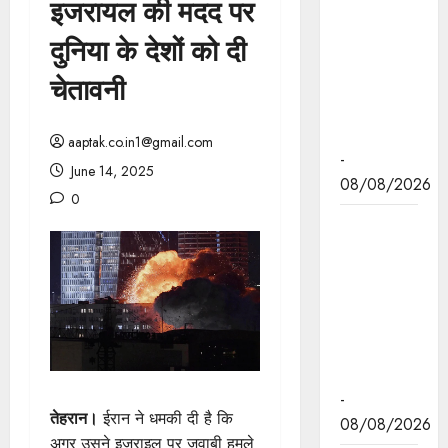
इजरायल की मदद पर
मुख्यमंत्री डॉ.
यादव रविवार
दुनिया के देशों को दी
को चार नई
चेतावनी
हवाई सेवाओं
का करेंगे
शुभारंभ
aaptak.co.in1@gmail.com
-
June 14, 2025
08/08/2026
0
मुख्यमंत्री डॉ.
यादव को दुबई
में होने वाली
एनुअल
इन्वेस्टमेंट
मीटिंग का
आमंत्रण
-
तेहरान।
ईरान ने धमकी दी है कि
08/08/2026
अगर उसने इजराइल पर जवाबी हमले