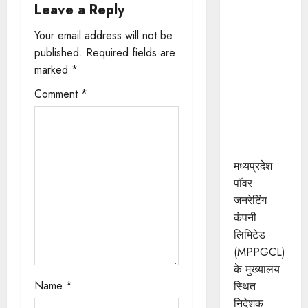
a
Leave a Reply
पॉवर
जनरेटिंग
v
Your email address will not be
कम्पनी के
published.
Required fields are
i
निदेशक
marked
*
(वाणिज्य)
g
Comment
*
कार्यालय को
मिला
a
आईएसओ
t
प्रमाणीकरण
मध्यप्रदेश
i
पॉवर
जनरेटिंग
o
कंपनी
n
लिमिटेड
(MPPGCL)
के मुख्यालय
Name
*
स्थित
निदेशक