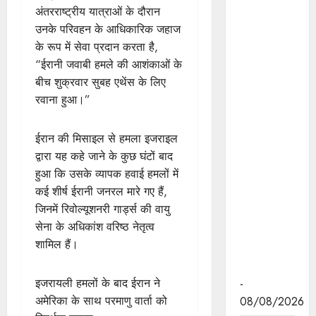
जनविश्वास
अंतरराष्ट्रीय यात्राओं के दौरान
अभियान को
उनके परिवहन के आधिकारिक जहाज
नागरिकों तक
के रूप में सेवा प्रदान करता है,
सरकारी
“ईरानी जवाबी हमले की आशंकाओं के
सेवाओं और
बीच शुक्रवार सुबह एथेंस के लिए
योजनाओं का
रवाना हुआ।”
अधिकतम
लाभ
ईरान की मिसाइल से हमला इजराइल
सुनिश्चित
द्वारा यह कहे जाने के कुछ घंटों बाद
करने का
हुआ कि उसके व्यापक हवाई हमलों में
बनाएं पारदर्शी
कई शीर्ष ईरानी जनरल मारे गए हैं,
और
जिनमें रिवोल्यूशनरी गार्ड्स की वायु
संतुष्टिदायक
सेना के अधिकांश वरिष्ठ नेतृत्व
माध्यम : मुख्य
शामिल हैं।
सचिव श्री
बर्णवाल
इजरायली हमलों के बाद ईरान ने
-
अमेरिका के साथ परमाणु वार्ता को
08/08/2026