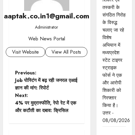
तस्करी के
aaptak.co.in1@gmail.com
संगठित गिरोह
के विरुद्ध
Administrator
चलाए जा रहे
विशेष
Web News Portal
अभियान में
Visit Website
View All Posts
मध्यप्रदेश
स्टेट टाइगर
स्ट्राइक
P
Previous:
फोर्स ने एक
Job पोस्टिंग में बढ़ रही जनरल एआई
और आरोपी
o
ज्ञान की मांग: रिपोर्ट
शिकारी को
Next:
s
गिरफ्तार
4% पर मुद्रास्फीति, रेपो रेट में एक
किया है।
t
और कटौती का दबाव: क्रिसिल
उत्तर -
08/08/2026
n
मध्यप्रदेश