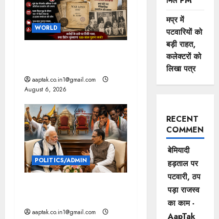
मिले PM
a
मप्र में
t
WORLD
पटवारियों को
बड़ी राहत,
i
अंग्रेजों से दादा का कर्ज वसूलेगा
कलेक्टरों को
पोता, ब्रिटेन ने दिया जवाब
o
लिखा पत्र
aaptak.co.in1@gmail.com
n
August 6, 2026
RECENT
COMMENTS
बेमियादी
POLITICS/ADMIN
हड़ताल पर
पटवारी, ठप
दतिया, बांकीपुर में हार पर BJP में
पड़ा राजस्व
घमासान, पूर्व CM से मिले PM
का काम -
aaptak.co.in1@gmail.com
AapTak