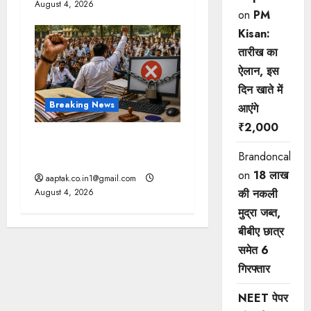
August 4, 2026
on
PM
Kisan:
तारीख का
ऐलान, इस
दिन खाते में
Breaking News
आएंगे
₹2,000
मप्र में पटवारियों को बड़ी राहत,
Brandoncah
कलेक्टरों को लिखा पत्र
on
18 लाख
aaptak.co.in1@gmail.com
August 4, 2026
की नकली
मुद्रा जब्त,
बीबीए छात्र
समेत 6
गिरफ्तार
NEET पेपर