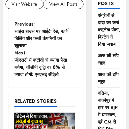
POSTS
Visit Website
View All Posts
अंग्रेजों से
दादा का कर्ज
P
Previous:
वसूलेगा पोता,
साइंस हाउस पर आईटी रेड, फर्जी
o
ब्रिटेन ने
बिलिंग और फर्जी कंपनियों का
दिया जवाब
खुलासा
s
Next:
आज की टॉप
t
जीएसटी में कटौती से ज्यादा पैसा
न्यूज
बचेगा, जीडीपी वृद्धि दर 8% से
n
ज्यादा होगी: एनएसई सीईओ
आज की टॉप
न्यूज
a
दतिया,
v
बांकीपुर में
RELATED STORIES
हार पर BJP
i
में घमासान,
g
पूर्व CM से