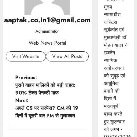
मुख्‍य
न्‍यायाधीश
aaptak.co.in1@gmail.com
जस्टिस
सूर्यकांत एवं
Administrator
मुख्यमंत्री डॉ.
Web News Portal
मोहन यादव ने
उज्जैन
Visit Website
View All Posts
न्यायिक
अधोसंरचना
को सुदृढ़ एवं
P
Previous:
आधुनिक
पुराने वाहन मालिकों को बड़ी राहत:
o
बनाने की
90% टैक्स पेनल्टी माफ
दिशा में
Next:
s
महत्वपूर्ण
अगले CS पर सस्पेंस? CM की 19
पहल करते
t
दिनों में दूसरी बार PM से मुलाकात
हुए शुक्रवार
n
को लगभ -
07/08/2026