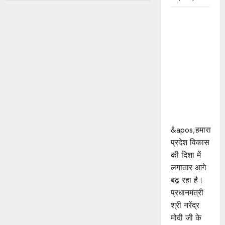
प्रधानमंत्री
श्री मोदी के
विकसित
भारत-2047
के संकल्प को
पूरा करेगी
युवा पीढ़ी :
मुख्यमंत्री डॉ.
यादव
&apos;हमारा
प्रदेश विकास
की दिशा में
लगातार आगे
बढ़ रहा है।
प्रधानमंत्री
श्री नरेंद्र
मोदी जी के