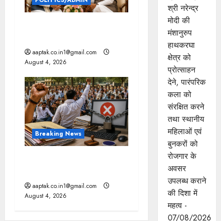
POLITICS/ADMIN
श्री नरेन्‍द्र
मोदी की
दतिया, बांकीपुर में हार पर BJP में
मंशानुरुप
घमासान, पूर्व CM से मिले PM
हाथकरघा
aaptak.co.in1@gmail.com
क्षेत्र को
August 4, 2026
प्रोत्साहन
देने, पारंपरिक
कला को
संरक्षित करने
तथा स्थानीय
महिलाओं एवं
Breaking News
बुनकरों को
रोजगार के
मप्र में पटवारियों को बड़ी राहत,
अवसर
कलेक्टरों को लिखा पत्र
उपलब्ध कराने
aaptak.co.in1@gmail.com
की दिशा में
August 4, 2026
महत्व -
07/08/2026