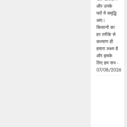
और उनके
घरों में समृद्धि
आए।
किसानों का
हर तरीके से
कल्याण ही
हमारा लक्ष्य है
और इसके
लिए हम सभ -
07/08/2026
छिंदवाड़ा को
औद्योगिक हब
बनाने की
दिशा में तेज
होंगे प्रयास :
मुख्यमंत्री डॉ.
यादव