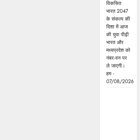
विकसित
भारत 2047
के संकल्प की
दिशा में आज
की युवा पीढ़ी
भारत और
मध्यप्रदेश को
नंबर-वन पर
ले जाएगी।
हम -
07/08/2026
बंदियों की
समय पूर्व
रिहाई दूसरे
बंदियों को भी
अच्छे आचरण
के लिए करेगी