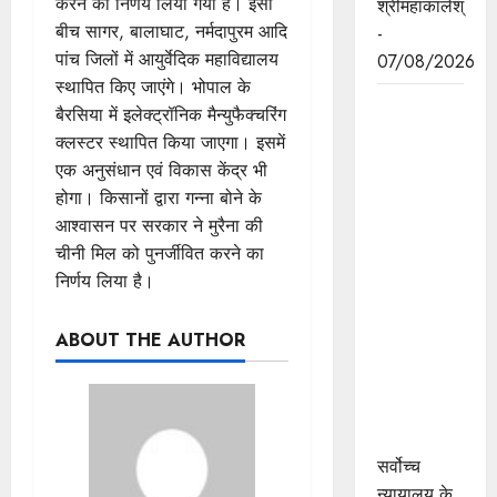
करने का निर्णय लिया गया है। इसी
श्रीमहाकालेश्
बीच सागर, बालाघाट, नर्मदापुरम आदि
-
पांच जिलों में आयुर्वेदिक महाविद्यालय
07/08/2026
स्थापित किए जाएंगे। भोपाल के
सर्वोच्च
बैरसिया में इलेक्ट्रॉनिक मैन्युफैक्चरिंग
न्यायालय के
क्लस्टर स्थापित किया जाएगा। इसमें
मुख्‍य
एक अनुसंधान एवं विकास केंद्र भी
न्‍यायाधीश
होगा। किसानों द्वारा गन्ना बोने के
न्यायाधिपति
आश्वासन पर सरकार ने मुरैना की
सूर्यकांत और
चीनी मिल को पुनर्जीवित करने का
मुख्यमंत्री डॉ.
निर्णय लिया है।
यादव ने
उज्जैन में
ABOUT THE AUTHOR
न्यायाधीश
अतिथि गृह
का किया
भूमिपूजन
सर्वोच्च
न्यायालय के