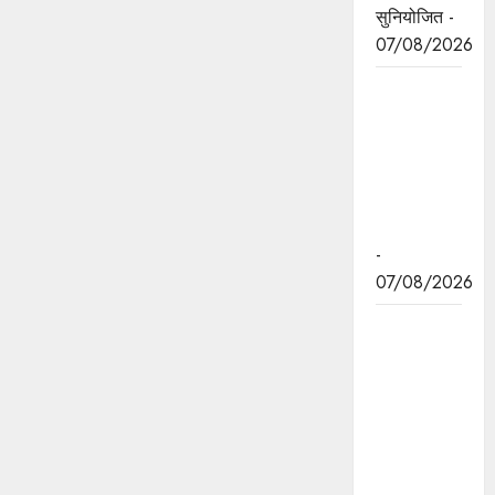
सुनियोजित -
07/08/2026
जन सेवा में
संवेदनशीलता
ही सुशासन
की पहचान :
मुख्यमंत्री डॉ.
यादव
-
07/08/2026
प्रशिक्षु
छात्राएं
आत्मविश्वास
रखें,
तकनीकी
दक्षता के
साथ अपनी