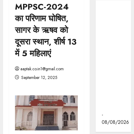
MPPSC-2024
मुख्यमंत्री डॉ.
का परिणाम घोषित,
मोहन यादव ने
इंदौर के
सागर के ऋषव को
ब्रिलियंट
दूसरा स्थान, शीर्ष 13
कन्वेंशन सेंटर
में "न्याय तक
में 5 महिलाएं
पहुँच बढ़ाने"
पर आयोजित
aaptak.co.in1@gmail.com
वेस्ट ज़ोन
क्षेत्रीय
September 12, 2025
सम्मेलन में
वीडियो का
लोकार्पण
किया।
-
08/08/2026