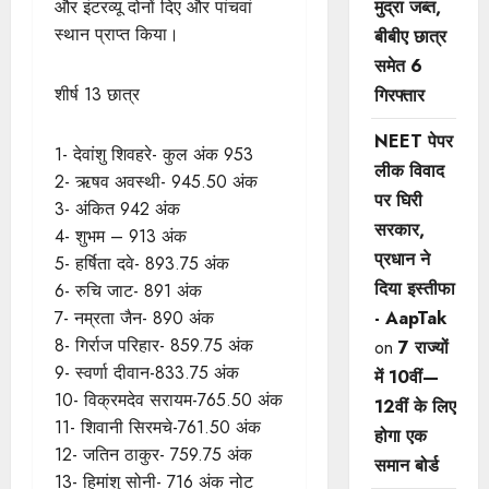
और इंटरव्यू दोनों दिए और पांचवां
मुद्रा जब्त,
स्थान प्राप्त किया।
बीबीए छात्र
समेत 6
शीर्ष 13 छात्र
गिरफ्तार
NEET पेपर
1- देवांशु शिवहरे- कुल अंक 953
लीक विवाद
2- ऋषव अवस्थी- 945.50 अंक
पर घिरी
3- अंकित 942 अंक
सरकार,
4- शुभम – 913 अंक
प्रधान ने
5- हर्षिता दवे- 893.75 अंक
दिया इस्तीफा
6- रुचि जाट- 891 अंक
7- नम्रता जैन- 890 अंक
- AapTak
8- गिर्राज परिहार- 859.75 अंक
on
7 राज्यों
9- स्वर्णा दीवान-833.75 अंक
में 10वीं—
10- विक्रमदेव सरायम-765.50 अंक
12वीं ​के लिए
11- शिवानी सिरमचे-761.50 अंक
होगा एक
12- जतिन ठाकुर- 759.75 अंक
समान बोर्ड
13- हिमांशु सोनी- 716 अंक नोट