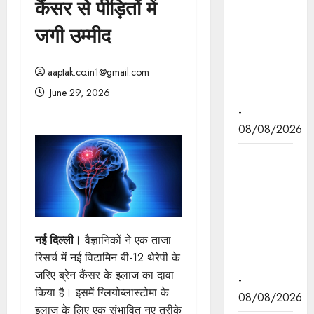
कैंसर से पीड़ितों में
मुख्यमंत्री डॉ.
यादव रविवार
जगी उम्मीद
को चार नई
हवाई सेवाओं
aaptak.co.in1@gmail.com
का करेंगे
June 29, 2026
शुभारंभ
-
08/08/2026
मुख्यमंत्री डॉ.
यादव को दुबई
में होने वाली
एनुअल
इन्वेस्टमेंट
नई दिल्ली।
वैज्ञानिकों ने एक ताजा
मीटिंग का
रिसर्च में नई विटामिन बी-12 थेरेपी के
आमंत्रण
जरिए ब्रेन कैंसर के इलाज का दावा
-
किया है। इसमें ग्लियोब्लास्टोमा के
08/08/2026
इलाज के लिए एक संभावित नए तरीके