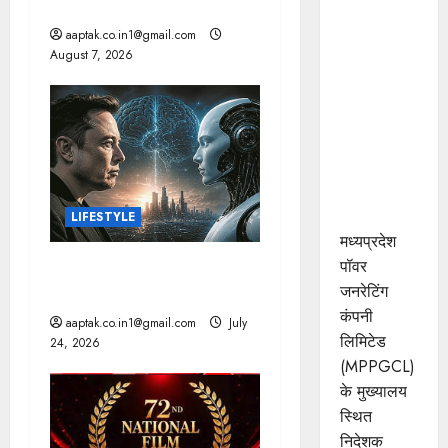
Cr जुर्माना
i
पॉवर
aaptak.co.in1@gmail.com
जनरेटिंग
August 7, 2026
o
कम्पनी के
निदेशक
n
(वाणिज्य)
कार्यालय को
मिला
आईएसओ
प्रमाणीकरण
LIFESTYLE
मध्यप्रदेश
पॉवर
AI: मस्क की बड़ी चेतावनी, 10
जनरेटिंग
साल में छिन सकता है कंट्रोल!
कंपनी
aaptak.co.in1@gmail.com
July
लिमिटेड
24, 2026
(MPPGCL)
के मुख्यालय
स्थित
निदेशक