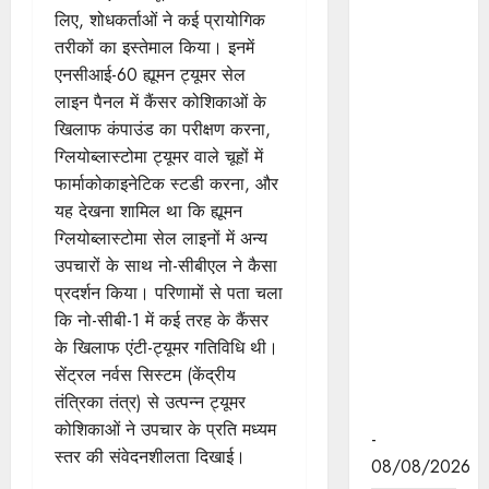
जनविश्वास
लिए, शोधकर्ताओं ने कई प्रायोगिक
अभियान को
तरीकों का इस्तेमाल किया। इनमें
नागरिकों तक
एनसीआई-60 ह्यूमन ट्यूमर सेल
सरकारी
लाइन पैनल में कैंसर कोशिकाओं के
सेवाओं और
खिलाफ कंपाउंड का परीक्षण करना,
योजनाओं का
ग्लियोब्लास्टोमा ट्यूमर वाले चूहों में
अधिकतम
फार्माकोकाइनेटिक स्टडी करना, और
लाभ
यह देखना शामिल था कि ह्यूमन
सुनिश्चित
ग्लियोब्लास्टोमा सेल लाइनों में अन्य
करने का
उपचारों के साथ नो-सीबीएल ने कैसा
बनाएं पारदर्शी
प्रदर्शन किया। परिणामों से पता चला
और
कि नो-सीबी-1 में कई तरह के कैंसर
संतुष्टिदायक
के खिलाफ एंटी-ट्यूमर गतिविधि थी।
माध्यम : मुख्य
सेंट्रल नर्वस सिस्टम (केंद्रीय
सचिव श्री
तंत्रिका तंत्र) से उत्पन्न ट्यूमर
बर्णवाल
कोशिकाओं ने उपचार के प्रति मध्यम
-
स्तर की संवेदनशीलता दिखाई।
08/08/2026