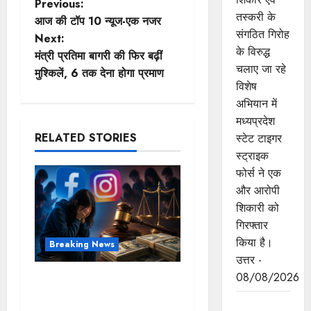
P
Previous:
तस्करी के
आज की टॉप 10 न्यूज-एक नजर
o
संगठित गिरोह
Next:
के विरुद्ध
मंत्री प्रतिमा बागरी की फिर बढ़ीं
s
चलाए जा रहे
मुश्किलें, 6 तक देना होगा प्रमाण
विशेष
t
अभियान में
n
मध्यप्रदेश
RELATED STORIES
स्टेट टाइगर
a
स्ट्राइक
फोर्स ने एक
v
और आरोपी
i
शिकारी को
गिरफ्तार
g
किया है।
Breaking News
उत्तर -
a
08/08/2026
FB-Insta से युवाओं की मेंटल
t
हेल्थ बिगड़ी, Meta पर 9030
मध्यप्रदेश