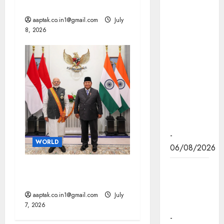
लगी आग
तथा
aaptak.co.in1@gmail.com
July
हितग्राही
8, 2026
मूलक
योजनाओं को
अधिक
प्रभावी बनाने
के लिए
अनुशंसाएं देने
उच्च स्तरीय
समिति गठित
-
WORLD
06/08/2026
भारत-इंडोनेशिया के बीच 10 से
मध्यप्रदेश में
ज्यादा समझौते, चीन को झटका
सृजन संवाद
अभियान का
aaptak.co.in1@gmail.com
July
शुभारंभ
7, 2026
-