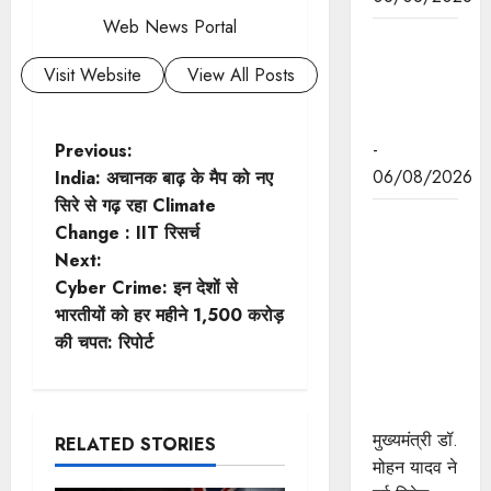
Web News Portal
मुख्यमंत्री डॉ.
यादव की
Visit Website
View All Posts
जनोन्मुखी
पहल
P
-
Previous:
06/08/2026
India: अचानक बाढ़ के मैप को नए
o
सिरे से गढ़ रहा Climate
मुख्यमंत्री डॉ.
Change : IIT रिसर्च
s
यादव ने पूर्व
Next:
विदेश मंत्री
t
Cyber Crime: इन देशों से
श्रीमती सुषमा
भारतीयों को हर महीने 1,500 करोड़
स्वराज की
n
की चपत: रिपोर्ट
पुण्यतिथि पर
a
श्रद्धांजलि
अर्पित की
v
मुख्यमंत्री डॉ.
RELATED STORIES
मोहन यादव ने
i