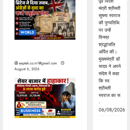
पूर्व विदेश
g
मंत्री श्रीमती
सुषमा स्वराज
a
की पुण्यतिथि
पर उन्हें
t
WORLD
विनम्र
i
श्रद्धांजलि
ब्रिटिश सरकार ने मांगे 109
अर्पित की।
साल पुराने वॉर लोन के सबूत
o
मुख्यमंत्री डॉ.
aaptak.co.in1@gmail.com
यादव ने अपने
n
August 6, 2026
संदेश में कहा
कि स्व.
श्रीमती
स्वराज का स
-
06/08/2026
BUSSINESS
जन-
ट्रंप के बयान से हाहाकार, तेल में
कल्याणकारी