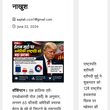
श्रीमती मुर्मु ने
नाखुश
महेश्वरी साड़ी
बुनाई में
aaptak.co.in1@gmail.com
उत्कृष्ट
June 22, 2026
योगदान के
लिए खरगोन
जिले के श्री
कमल गौड़
को किया
सम्मानित
राष्ट्रपति
श्रीमती
द्रौपदी मुर्मु ने
शुक्रवार को
12वें राष्ट्रीय
वॉशिंगटन।
एक हालिया एपी-
हथकरघा
एनओआरसी पोल (सर्वे) के अनुसार,
दिवस पर
लगभग 65 फीसदी अमेरिकी वयस्क
महेश्वर की
ईरान के मुद्दे से निपटने के राष्ट्रपति