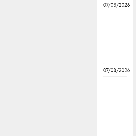
07/08/2026
जन सेवा में
संवेदनशीलता
ही सुशासन
की पहचान :
मुख्यमंत्री डॉ.
यादव
-
07/08/2026
प्रशिक्षु
छात्राएं
आत्मविश्वास
रखें,
तकनीकी
दक्षता के
साथ अपनी
जड़ों से जुड़े :