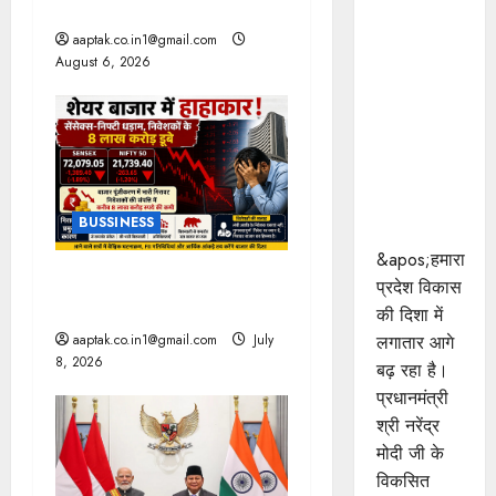
t
साल पुराने वॉर लोन के सबूत
प्रधानमंत्री
श्री मोदी के
aaptak.co.in1@gmail.com
i
August 6, 2026
विकसित
o
भारत-2047
के संकल्प को
n
पूरा करेगी
युवा पीढ़ी :
मुख्यमंत्री डॉ.
BUSSINESS
यादव
&apos;हमारा
ट्रंप के बयान से हाहाकार, तेल में
प्रदेश विकास
लगी आग
की दिशा में
aaptak.co.in1@gmail.com
July
लगातार आगे
8, 2026
बढ़ रहा है।
प्रधानमंत्री
श्री नरेंद्र
मोदी जी के
विकसित