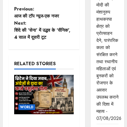
मोदी की
P
Previous:
मंशानुरुप
आज की टॉप न्यूज-एक नजर
हाथकरघा
o
Next:
क्षेत्र को
शिंदे की ‘सेना’ में उद्धव के ‘सैनिक’,
s
प्रोत्साहन
4 साल में दूसरी टूट
देने, पारंपरिक
t
कला को
संरक्षित करने
n
तथा स्थानीय
RELATED STORIES
a
महिलाओं एवं
बुनकरों को
v
रोजगार के
अवसर
i
उपलब्ध कराने
g
की दिशा में
WORLD
महत्व -
a
07/08/2026
ब्रिटिश सरकार ने मांगे 109