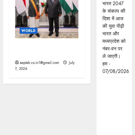
भारत 2047
के संकल्प की
दिशा में आज
की युवा पीढ़ी
WORLD
भारत और
मध्यप्रदेश को
भारत-इंडोनेशिया के बीच 10 से
नंबर-वन पर
ज्यादा समझौते, चीन को झटका
ले जाएगी।
aaptak.co.in1@gmail.com
July
हम -
7, 2026
07/08/2026
बंदियों की
समय पूर्व
रिहाई दूसरे
बंदियों को भी
अच्छे आचरण
के लिए करेगी
प्रोत्साहित :