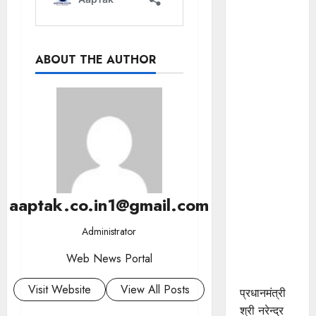
हाथकरघा
क्षेत्र को
प्रोत्साहन,
ABOUT THE AUTHOR
पारंपरिक
कला को
संरक्षित करने
तथा महिलाओं
को रोजगार
के अवसर
उपलब्धर
करवाने की
aaptak.co.in1@gmail.com
दिशा में
महत्वपूर्ण
Administrator
पहल :
मुख्यमंत्री डॉ.
Web News Portal
यादव
Visit Website
View All Posts
प्रधानमंत्री
श्री नरेन्‍द्र