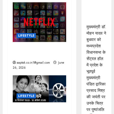
n
रहेगा
प्रेरणास्रोत :
मुख्यमंत्री डॉ.
यादव
मुख्यमंत्री डॉ.
मोहन यादव ने
LIFESTYLE
बुधवार को
मध्यप्रदेश
अगले माह Netflix पर रिलीज
विधानसभा के
हो रहीं ये 16 फिल्में और सीरीज
सेंट्रल हॉल
aaptak.co.in1@gmail.com
June
में प्रदेश के
26, 2026
भूतपूर्व
मुख्यमंत्री
पंडित द्वारिका
प्रसाद मिश्र
LIFESTYLE
की जयंती पर
उनके चित्र
नहीं रहीं सुरों की रानी, यादों में
पर पुष्पांजलि