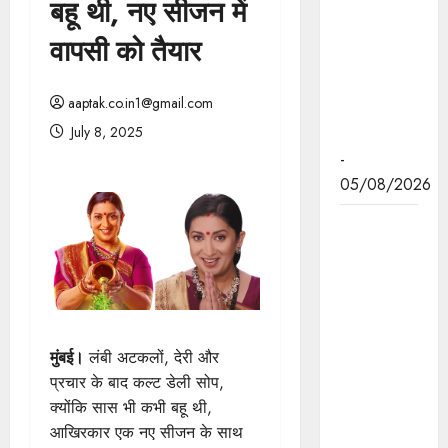
बहू थी, नए सीजन में
ढाई वर्ष में
मंजूर हुई हैं
वापसी को तैयार
अनेक वृहद
परियोजनाएं:
aaptak.co.in1@gmail.com
मुख्यमंत्री डॉ.
July 8, 2025
यादव
-
05/08/2026
व्यवस्थित
ग्रामीण
विकास और
जनकल्याण
कार्यक्रमों के
प्रभावी
मुंबई।
लंबी अटकलों, देरी और
क्रियान्वयन
प्रचार के बाद कल्ट डेली सोप,
के लिए
क्योंकि सास भी कभी बहू थी,
पंचायतों को
आखिरकार एक नए सीजन के साथ