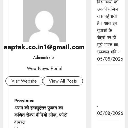
विद्यार्थियों को
उनकी मंजिल
तक पहुँचाती
है। आज इन
युवाओं के
चेहरों पर ही
मुझे भारत का
aaptak.co.in1@gmail.com
उज्ज्वल भवि -
Administrator
05/08/2026
Web News Portal
अनुच्छेद
370 एवं
Visit Website
View All Posts
35A की
समाप्ति के 7
साल पूरे
P
Previous:
-
असम की इन्फ्लुएंसर फुकन का
o
05/08/2026
कथित सेक्स वीडियो लीक, फोटो
वायरल
s
मुख्यमंत्री डॉ.