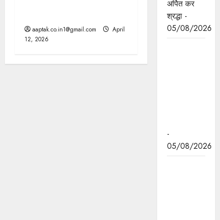
गूंजती रहेगी जादुई आवाज, ये रही
अर्पित कर
आखिरी रिकार्डिंंग
श्रद्धा -
05/08/2026
aaptak.co.in1@gmail.com
April
12, 2026
मुख्यमंत्री डॉ.
यादव ने
पद्मभूषण डॉ.
शिवमंगल सिंह
सुमन की
जयंती पर
किया नमन
-
05/08/2026
एसडीईआरएफ
के 90
दिवसीय
बेसिक
प्रशिक्षण का