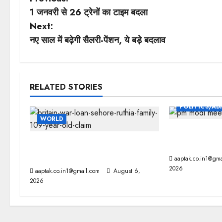
P
1 जनवरी से 26 ट्रेनों का टाइम बदला
o
Next:
s
नए साल में बढ़ेगी सैलरी-पेंशन, ये बड़े बदलाव
t
n
RELATED STORIES
a
POLITICS/AD
WORLD
v
दतिया, बांकीपुर म
i
ब्रिटिश सरकार ने मांगे 109 साल पुराने
घमासान, पूर्व C
वॉर लोन के सबूत
aaptak.co.in1@gma
g
2026
aaptak.co.in1@gmail.com
August 6,
2026
a
t