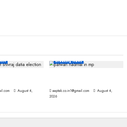
MIN
Breaking News
ें हार पर BJP में
मप्र में पटवारियों को बड़ी राहत, कलेक्टरों
M से मिले PM
को लिखा पत्र
il.com
August 4,
aaptak.co.in1@gmail.com
August 4,
2026