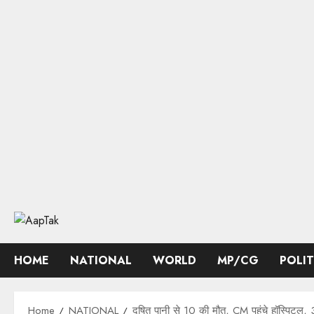
Skip
to
content
HOME
NATIONAL
WORLD
MP/CG
POLI
Home
NATIONAL
दूषित पानी से 10 की मौत, CM पहुंचे हॉस्पिटल, 