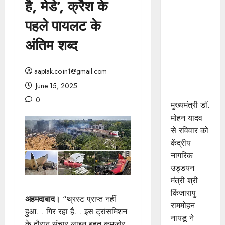
है, मेडे’, क्रैश के
मुख्यमंत्री डॉ.
यादव से
पहले पायलट के
केंद्रीय
अंतिम शब्द
नागरिक
उड्डयन
मंत्री श्री
aaptak.co.in1@gmail.com
नायडू ने की
June 15, 2025
सौजन्य भेंट
0
मुख्यमंत्री डॉ.
मोहन यादव
से रविवार को
केंद्रीय
नागरिक
उड्डयन
मंत्री श्री
किंजारापु
अहमदाबाद।
“थ्रस्ट प्राप्त नहीं
राममोहन
हुआ… गिर रहा है… इस ट्रांसमिशन
नायडू ने
के दौरान संचार लाइन बहुत कमजोर