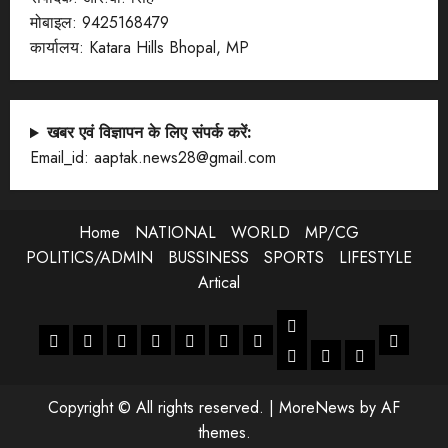
मोबाइल: 9425168479
कार्यालय: Katara Hills Bhopal, MP
खबर एवं विज्ञापन के लिए संपर्क करें:
Email_id: aaptak.news28@gmail.com
Home
NATIONAL
WORLD
MP/CG
POLITICS/ADMIN
BUSSINESS
SPORTS
LIFESTYLE
Artical
LIFESTYLE
Home
NATIONAL
WORLD
MP/CG
POLITICS/ADMIN
BUSSINESS
SPORTS
Artical
ENTERTANMENT
JOB
LIFESTYLE
Copyright © All rights reserved.
|
MoreNews
by AF
themes.