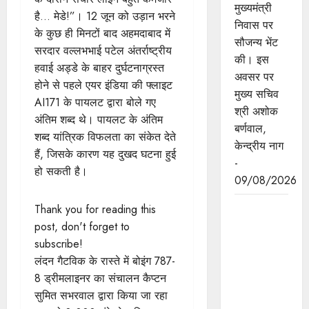
मुख्यमंत्री
है… मेडे!”। 12 जून को उड़ान भरने
निवास पर
के कुछ ही मिनटों बाद अहमदाबाद में
सौजन्य भेंट
सरदार वल्लभभाई पटेल अंतर्राष्ट्रीय
की। इस
हवाई अड्डे के बाहर दुर्घटनाग्रस्त
अवसर पर
होने से पहले एयर इंडिया की फ्लाइट
मुख्य सचिव
AI171 के पायलट द्वारा बोले गए
श्री अशोक
अंतिम शब्द थे। पायलट के अंतिम
बर्णवाल,
शब्द यांत्रिक विफलता का संकेत देते
केन्द्रीय नाग
हैं, जिसके कारण यह दुखद घटना हुई
-
हो सकती है।
09/08/2026
मुख्यमंत्री डॉ.
Thank you for reading this
यादव ने "हर
post, don't forget to
घर तिरंगा
subscribe!
अभियान-
लंदन गैटविक के रास्ते में बोइंग 787-
तिरंगा यात्रा"
8 ड्रीमलाइनर का संचालन कैप्टन
का किया
सुमित सभरवाल द्वारा किया जा रहा