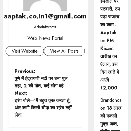
हड़ताल पर
पटवारी, ठप
aaptak.co.in1@gmail.com
पड़ा राजस्व
का काम -
Administrator
AapTak
Web News Portal
on
PM
Kisan:
Visit Website
View All Posts
तारीख का
ऐलान, इस
P
Previous:
दिन खाते में
पुणे में इंद्रायणी नदी पर बना पुल
आएंगे
o
ढहा, 2 की मौत, कई लोग बहे
₹2,000
Next:
s
Brandoncah
ट्रंप बोले—’मैं बहुत कुछ करता हूं,
t
और कभी किसी चीज़ का श्रेय नहीं
on
18 लाख
लेता
की नकली
n
मुद्रा जब्त,