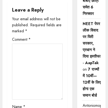
a
बीबीए छात्र
समेत 6
Leave a Reply
v
गिरफ्तार
Your email address will not be
i
NEET पेपर
published.
Required fields are
लीक विवाद
g
marked
*
पर घिरी
Comment
*
a
सरकार,
प्रधान ने
t
दिया इस्तीफा
i
- AapTak
on
7 राज्यों
o
में 10वीं—
n
12वीं ​के लिए
होगा एक
समान बोर्ड
Antoniomop
Name
*