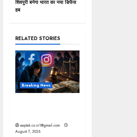
शिवपुरी बनेगा भारत का नया डिफेंस
s
हब
t
n
RELATED STORIES
a
v
i
g
Breaking News
a
FB-Insta से युवाओं की मेंटल
t
हेल्थ बिगड़ी, Meta पर 9030
Cr जुर्माना
i
aaptak.co.in1@gmail.com
August 7, 2026
o