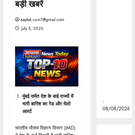
बड़ी खबरें
मोहन यादव ने
इंदौर के
ब्रिलियंट
aaptak.co.in1@gmail.com
कन्वेंशन सेंटर
July 5, 2026
में "न्याय तक
पहुँच बढ़ाने"
पर आयोजित
वेस्ट ज़ोन
क्षेत्रीय
सम्मेलन में
वीडियो का
लोकार्पण
किया।
मुंबई समेत देश के कई राज्यों में
-
भारी बारिश का रेड और येलो
08/08/2026
अलर्ट
भारतीय मौसम विज्ञान विभाग (IMD)