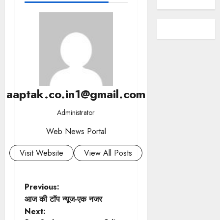
aaptak.co.in1@gmail.com
Administrator
Web News Portal
Visit Website
View All Posts
P
Previous:
आज की टॉप न्यूज-एक नजर
o
Next: