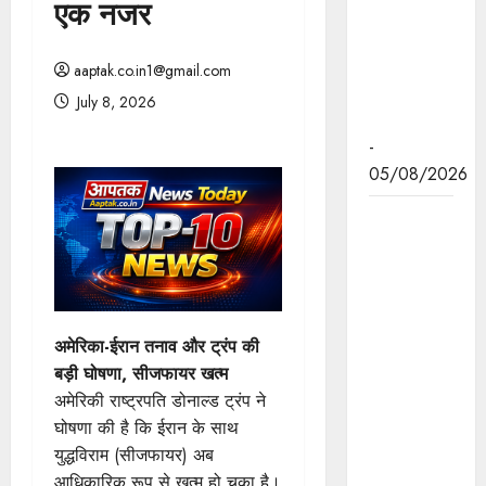
एक नजर
मंजूर हुई हैं
अनेक वृहद
परियोजनाएं:
aaptak.co.in1@gmail.com
मुख्यमंत्री डॉ.
July 8, 2026
यादव
-
05/08/2026
व्यवस्थित
ग्रामीण
विकास और
जनकल्याण
कार्यक्रमों के
अमेरिका-ईरान तनाव और ट्रंप की
प्रभावी
बड़ी घोषणा, सीजफायर खत्म
क्रियान्वयन
अमेरिकी राष्ट्रपति डोनाल्ड ट्रंप ने
के लिए
घोषणा की है कि ईरान के साथ
पंचायतों को
युद्धविराम (सीजफायर) अब
सशक्त बनाना
आधिकारिक रूप से खत्म हो चुका है।