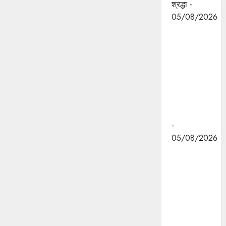
श्रद्धा -
05/08/2026
मुख्यमंत्री डॉ.
यादव ने
पद्मभूषण डॉ.
शिवमंगल सिंह
सुमन की
जयंती पर
किया नमन
-
05/08/2026
एसडीईआरएफ
के 90
दिवसीय
बेसिक
प्रशिक्षण का
सफल