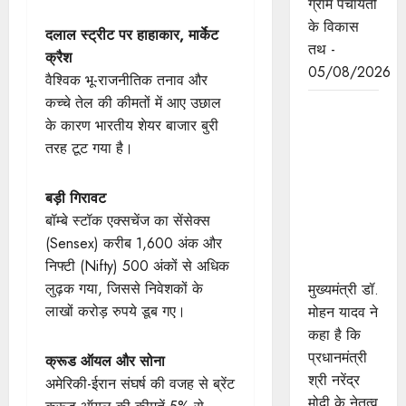
ग्राम पंचायतों
के विकास
दलाल स्ट्रीट पर हाहाकार, मार्केट
तथ -
क्रैश
05/08/2026
वैश्विक भू-राजनीतिक तनाव और
कच्चे तेल की कीमतों में आए उछाल
किसानों के
के कारण भारतीय शेयर बाजार बुरी
खेतों से लेकर
तरह टूट गया है।
उनके खातों
तक का ध्यान
बड़ी गिरावट
रख रही है:
बॉम्बे स्टॉक एक्सचेंज का सेंसेक्स
राज्य सरकार
(Sensex) करीब 1,600 अंक और
: मुख्यमंत्री
निफ्टी (Nifty) 500 अंकों से अधिक
डॉ. यादव
लुढ़क गया, जिससे निवेशकों के
मुख्यमंत्री डॉ.
लाखों करोड़ रुपये डूब गए।
मोहन यादव ने
कहा है कि
प्रधानमंत्री
क्रूड ऑयल और सोना
श्री नरेंद्र
अमेरिकी-ईरान संघर्ष की वजह से ब्रेंट
मोदी के नेतृत्व