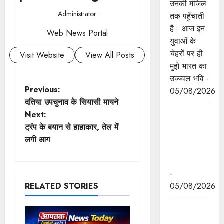
उनकी मंजिल
Administrator
तक पहुँचाती
है। आज इन
Web News Portal
युवाओं के
चेहरों पर ही
Visit Website
View All Posts
मुझे भारत का
उज्ज्वल भवि -
P
Previous:
05/08/2026
दतिया उपचुनाव के सियासी मायने
o
अनुच्छेद
Next:
370 एवं
ट्रंप के बयान से हाहाकार, तेल में
s
35A की
लगी आग
समाप्ति के 7
t
साल पूरे
n
-
RELATED STORIES
05/08/2026
a
मुख्यमंत्री डॉ.
v
मोहन यादव ने