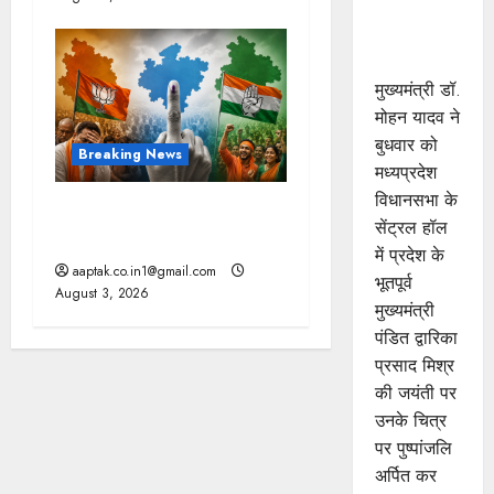
प्रेरणास्रोत :
मुख्यमंत्री डॉ.
यादव
मुख्यमंत्री डॉ.
मोहन यादव ने
बुधवार को
Breaking News
मध्यप्रदेश
विधानसभा के
उपचुनाव: MP और बिहार में BJP
सेंट्रल हॉल
को झटका, गुजरात में राहत
में प्रदेश के
aaptak.co.in1@gmail.com
भूतपूर्व
August 3, 2026
मुख्यमंत्री
पंडित द्वारिका
प्रसाद मिश्र
की जयंती पर
उनके चित्र
पर पुष्पांजलि
अर्पित कर