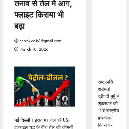
तनाव से तेल में आग,
राष्ट्रपति
श्रीमती मुर्मु ने
फ्लाइट किराया भी
महेश्वरी साड़ी
बढ़ा
बुनाई में
उत्कृष्ट
योगदान के
aaptak.co.in1@gmail.com
लिए खरगोन
March 10, 2026
जिले के श्री
कमल गौड़
को किया
सम्मानित
राष्ट्रपति
श्रीमती
द्रौपदी मुर्मु ने
शुक्रवार को
12वें राष्ट्रीय
हथकरघा
नई दिल्ली।
ईरान पर चल रहे US-
दिवस पर
इजराइल युद्ध के बीच तेल की कीमतों