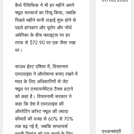
कैथे पैसिफिक ने भी हर महीने अपने
हाथकरघा
फ्यूल सरचार्ज का रिव्यू किया, जबकि
क्षेत्र को
पिछले महीने यानी लड़ाई शुरू होने से
प्रोत्साहन,
पहले हांगकांग और यूरोप और नॉर्थ
पारंपरिक
अमेरिका के बीच फ्लाइट्स पर हर
कला को
तरफ से $72.90 पर एक जैसा रखा
संरक्षित करने
था।
तथा महिलाओं
को रोजगार
साउथ ईस्ट एशिया में, वियतनाम
के अवसर
एयरलाइंस ने ऑपरेशन्स बनाए रखने में
उपलब्धर
मदद के लिए अधिकारियों से जेट
करवाने की
फ्यूल पर एनवायर्नमेंटल टैक्स हटाने
दिशा में
को कहा है। वियतनामी सरकार ने
महत्वपूर्ण
कहा कि देश में एयरलाइंस की
पहल :
ऑपरेटिंग कॉस्ट फ्यूल की ज़्यादा
मुख्यमंत्री डॉ.
कीमतों की वजह से 60% से 70%
यादव
तक बढ़ गई है, जबकि सप्लायर्स
प्रधानमंत्री
बढ़ती डिमांड को पूरा करने के लिए