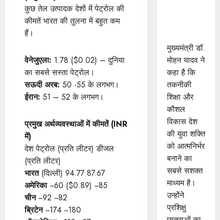
कुछ तेल उत्पादक देशों में पेट्रोल की
जड़ों से जुड़े :
कीमतें भारत की तुलना में बहुत कम
मुख्यमंत्री डॉ.
हैं।
यादव
मुख्यमंत्री डॉ.
मोहन यादव ने
वेनेजुएला:
1.78 ($0.02) – दुनिया
कहा है कि
का सबसे सस्ता पेट्रोल।
तकनीकी
सऊदी अरब:
50 -55 के लगभग।
शिक्षा और
ईरान:
51 – 52 के लगभग।
कौशल
विकास देश
प्रमुख अर्थव्यवस्थाओं में कीमतें (INR
की युवा शक्ति
में)
को आत्मनिर्भर
देश पेट्रोल (प्रति लीटर) डीजल
बनाने का
(प्रति लीटर)
सबसे सशक्त
भारत
(दिल्ली) 94.77 87.67
माध्यम है।
अमेरिका
~60 ($0.89) ~85
उन्होंने
चीन
~92 ~82
प्रशिक्षु
ब्रिटेन
~174 ~180
छात्राओं का