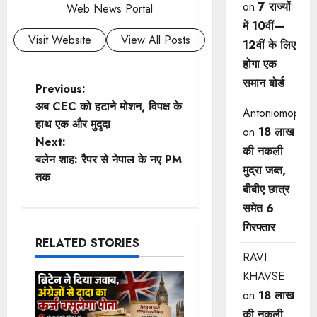
on
7 राज्यों
Web News Portal
में 10वीं—
Visit Website
View All Posts
12वीं ​के लिए
होगा एक
समान बोर्ड
P
Previous:
अब CEC को हटाने मोशन, विपक्ष के
Antoniomop
o
हाथ एक और मुदृदा
on
18 लाख
Next:
s
की नकली
बलेन शाह: रैपर से नेपाल के नए PM
मुद्रा जब्त,
t
तक
बीबीए छात्र
n
समेत 6
गिरफ्तार
a
RELATED STORIES
RAVI
v
KHAVSE
i
on
18 लाख
की नकली