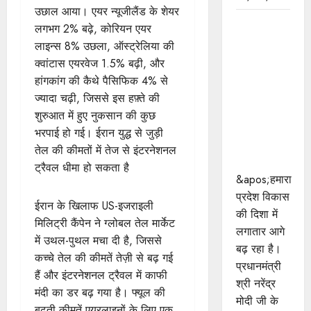
उछाल आया। एयर न्यूजीलैंड के शेयर
प्रधानमंत्री
लगभग 2% बढ़े, कोरियन एयर
श्री मोदी के
लाइन्स 8% उछला, ऑस्ट्रेलिया की
विकसित
क्वांटास एयरवेज 1.5% बढ़ी, और
भारत-2047
हांगकांग की कैथे पैसिफिक 4% से
के संकल्प को
ज्यादा चढ़ी, जिससे इस हफ़्ते की
पूरा करेगी
शुरुआत में हुए नुकसान की कुछ
युवा पीढ़ी :
भरपाई हो गई। ईरान युद्ध से जुड़ी
मुख्यमंत्री डॉ.
तेल की कीमतों में तेज से इंटरनेशनल
यादव
ट्रैवल धीमा हो सकता है
&apos;हमारा
प्रदेश विकास
ईरान के खिलाफ US-इजराइली
की दिशा में
मिलिट्री कैंपेन ने ग्लोबल तेल मार्केट
लगातार आगे
में उथल-पुथल मचा दी है, जिससे
बढ़ रहा है।
कच्चे तेल की कीमतें तेज़ी से बढ़ गई
प्रधानमंत्री
हैं और इंटरनेशनल ट्रैवल में काफी
श्री नरेंद्र
मंदी का डर बढ़ गया है। फ्यूल की
मोदी जी के
बढ़ती कीमतें एयरलाइनों के लिए एक