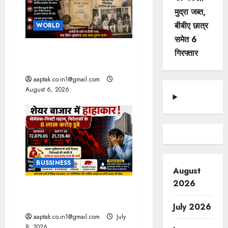
g
मुद्रा जब्त,
बीबीए छात्र
WORLD
a
समेत 6
t
ब्रिटिश सरकार ने मांगे 109
गिरफ्तार
साल पुराने वॉर लोन के सबूत
i
aaptak.co.in1@gmail.com
August 6, 2026
o
n
BUSSINESS
August
2026
ट्रंप के बयान से हाहाकार, तेल में
लगी आग
July 2026
aaptak.co.in1@gmail.com
July
8, 2026