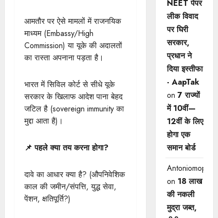
NEET पेपर
लीक विवाद
आमतौर पर ऐसे मामलों में राजनयिक
पर घिरी
माध्यम (Embassy/High
सरकार,
Commission) या यूके की अदालतों
प्रधान ने
का रास्ता अपनाना पड़ता है।
दिया इस्तीफा
- AapTak
भारत में सिविल कोर्ट से सीधे यूके
on
7 राज्यों
सरकार के खिलाफ आदेश पाना बेहद
में 10वीं—
जटिल है (sovereign immunity का
मुद्दा आता है)।
12वीं ​के लिए
होगा एक
📌 पहले क्या तय करना होगा?
समान बोर्ड
Antoniomop
दावे का आधार क्या है? (औपनिवेशिक
on
18 लाख
काल की जमीन/संपत्ति, युद्ध सेवा,
की नकली
पेंशन, क्षतिपूर्ति?)
मुद्रा जब्त,