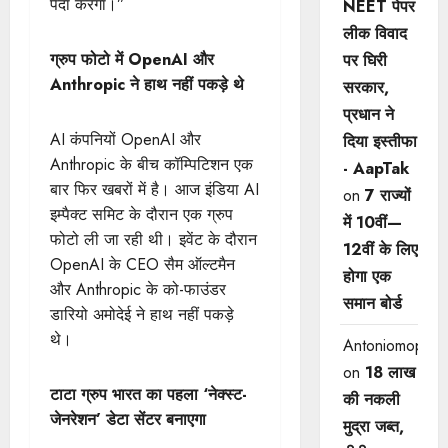
पैदा करेगा।”
NEET पेपर
लीक विवाद
ग्रुप फोटो में OpenAI और
पर घिरी
Anthropic ने हाथ नहीं पकड़े थे
सरकार,
प्रधान ने
AI कंपनियों OpenAI और
दिया इस्तीफा
Anthropic के बीच कॉम्पिटिशन एक
- AapTak
बार फिर खबरों में है। आज इंडिया AI
on
7 राज्यों
इम्पैक्ट समिट के दौरान एक ग्रुप
में 10वीं—
फोटो ली जा रही थी। इवेंट के दौरान
12वीं ​के लिए
OpenAI के CEO सैम ऑल्टमैन
होगा एक
और Anthropic के को-फाउंडर
समान बोर्ड
डारियो अमोदेई ने हाथ नहीं पकड़े
थे।
Antoniomop
on
18 लाख
टाटा ग्रुप भारत का पहला ‘नेक्स्ट-
की नकली
जेनरेशन’ डेटा सेंटर बनाएगा
मुद्रा जब्त,