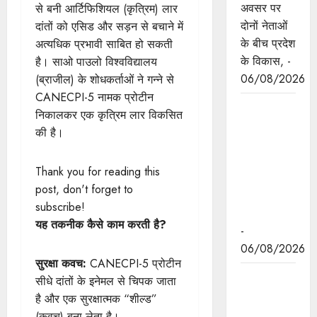
अवसर पर
से बनी आर्टिफिशियल (कृत्रिम) लार
दोनों नेताओं
दांतों को एसिड और सड़न से बचाने में
के बीच प्रदेश
अत्यधिक प्रभावी साबित हो सकती
के विकास, -
है। साओ पाउलो विश्वविद्यालय
06/08/2026
(ब्राजील) के शोधकर्ताओं ने गन्ने से
CANECPI-5 नामक प्रोटीन
नवकरणीय
निकालकर एक कृत्रिम लार विकसित
ऊर्जा के क्षेत्र
की है।
में मध्यप्रदेश
देश का
Thank you for reading this
अग्रणी राज्य
post, don't forget to
: मुख्यमंत्री
subscribe!
डॉ. यादव
यह तकनीक कैसे काम करती है?
-
06/08/2026
सुरक्षा कवच:
CANECPI-5 प्रोटीन
मुख्यमंत्री डॉ.
सीधे दांतों के इनेमल से चिपक जाता
यादव की
है और एक सुरक्षात्मक “शील्ड”
जनोन्मुखी
(कवच) बना लेता है।