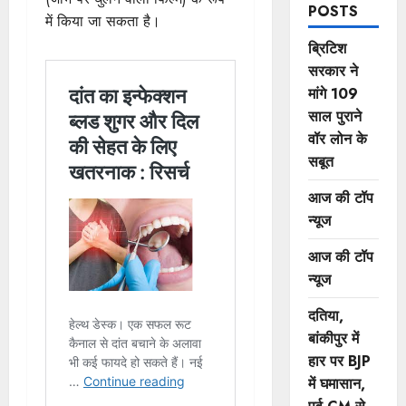
POSTS
में किया जा सकता है।
ब्रिटिश
सरकार ने
मांगे 109
साल पुराने
वॉर लोन के
सबूत
आज की टॉप
न्यूज
आज की टॉप
न्यूज
दतिया,
बांकीपुर में
हार पर BJP
में घमासान,