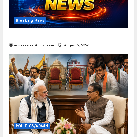
Breaking News
आज की टॉप न्यूज
aaptak.co.in1@gmail.com
August 5, 2026
POLITICS/ADMIN