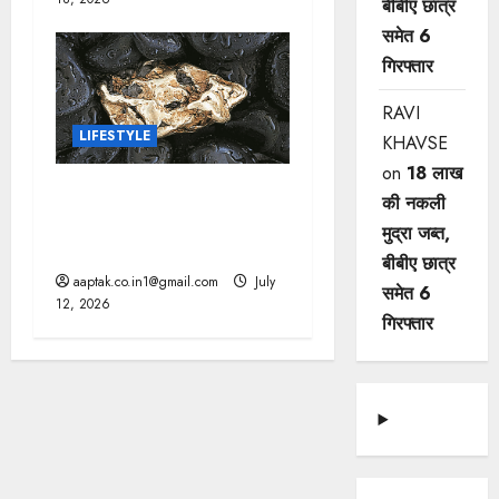
बीबीए छात्र
समेत 6
गिरफ्तार
RAVI
LIFESTYLE
KHAVSE
on
18 लाख
वैज्ञानिकों ने खोज निकाला,
की नकली
आखिर सोने में क्यों नहीं लगता
मुद्रा जब्त,
जंग
बीबीए छात्र
aaptak.co.in1@gmail.com
July
समेत 6
12, 2026
गिरफ्तार