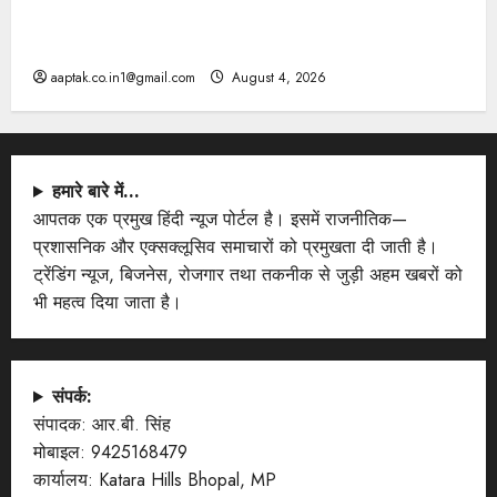
दतिया, बांकीपुर में हार पर BJP में घमासान, पूर्व CM से मिले
PM
aaptak.co.in1@gmail.com
August 4, 2026
हमारे बारे में…
आपतक एक प्रमुख हिंदी न्यूज पोर्टल है। इसमें राजनीतिक—
प्रशासनिक और एक्सक्लूसिव समाचारों को प्रमुखता दी जाती है।
ट्रेंडिंग न्यूज, बिजनेस, रोजगार तथा तकनीक से जुड़ी अहम खबरों को
भी महत्व दिया जाता है।
संपर्क:
संपादक: आर.बी. सिंह
मोबाइल: 9425168479
कार्यालय: Katara Hills Bhopal, MP