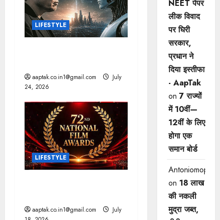
NEET पेपर
t
लीक विवाद
LIFESTYLE
पर घिरी
i
सरकार,
AI: मस्क की बड़ी चेतावनी, 10
o
प्रधान ने
साल में छिन सकता है कंट्रोल!
दिया इस्तीफा
n
aaptak.co.in1@gmail.com
July
- AapTak
24, 2026
on
7 राज्यों
में 10वीं—
12वीं ​के लिए
होगा एक
समान बोर्ड
LIFESTYLE
Antoniomop
राष्ट्रीय फिल्म पुरस्कार: आर्यन
on
18 लाख
और ममूटी सर्वश्रेष्ठ अभिनेता
की नकली
मुद्रा जब्त,
aaptak.co.in1@gmail.com
July
18, 2026