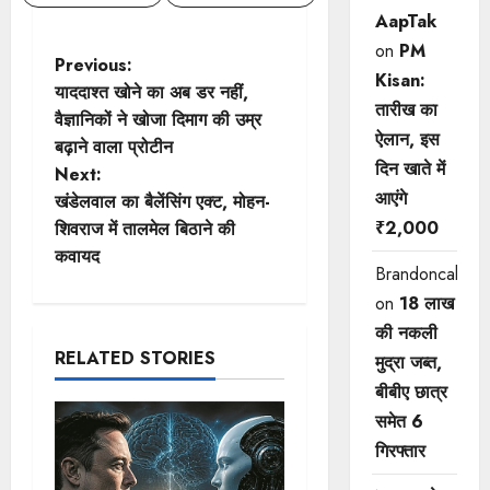
AapTak
on
PM
P
Previous:
Kisan:
याददाश्त खोने का अब डर नहीं,
o
तारीख का
वैज्ञानिकों ने खोजा दिमाग की उम्र
ऐलान, इस
बढ़ाने वाला प्रोटीन
s
दिन खाते में
Next:
आएंगे
t
खंडेलवाल का बैलेंसिंग एक्ट, मोहन-
₹2,000
शिवराज में तालमेल बिठाने की
n
कवायद
Brandoncah
a
on
18 लाख
की नकली
v
RELATED STORIES
मुद्रा जब्त,
i
बीबीए छात्र
समेत 6
g
गिरफ्तार
a