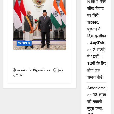
NEET पेपर
लीक विवाद
पर घिरी
सरकार,
प्रधान ने
दिया इस्तीफा
- AapTak
WORLD
on
7 राज्यों
भारत-इंडोनेशिया के बीच 10 से
में 10वीं—
ज्यादा समझौते, चीन को झटका
12वीं ​के लिए
होगा एक
aaptak.co.in1@gmail.com
July
7, 2026
समान बोर्ड
Antoniomop
on
18 लाख
की नकली
मुद्रा जब्त,