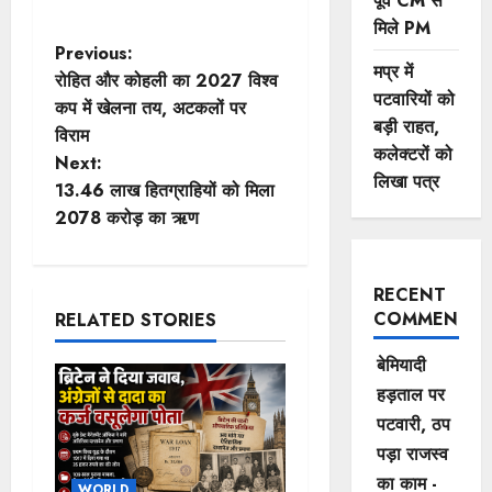
पूर्व CM से
मिले PM
P
Previous:
मप्र में
रोहित और कोहली का 2027 विश्व
o
पटवारियों को
कप में खेलना तय, अटकलों पर
बड़ी राहत,
विराम
s
कलेक्टरों को
Next:
लिखा पत्र
t
13.46 लाख हितग्राहियों को मिला
2078 करोड़ का ऋण
n
a
RECENT
COMMENTS
RELATED STORIES
v
बेमियादी
i
हड़ताल पर
g
पटवारी, ठप
पड़ा राजस्व
a
का काम -
WORLD