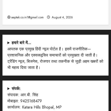
दतिया, बांकीपुर में हार पर BJP में घमासान, पूर्व CM से मिले
PM
aaptak.co.in1@gmail.com
August 4, 2026
हमारे बारे में…
आपतक एक प्रमुख हिंदी न्यूज पोर्टल है। इसमें राजनीतिक—
प्रशासनिक और एक्सक्लूसिव समाचारों को प्रमुखता दी जाती है।
ट्रेंडिंग न्यूज, बिजनेस, रोजगार तथा तकनीक से जुड़ी अहम खबरों को
भी महत्व दिया जाता है।
संपर्क:
संपादक: आर.बी. सिंह
मोबाइल: 9425168479
कार्यालय: Katara Hills Bhopal, MP