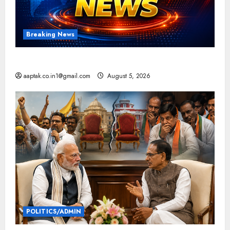
Breaking News
आज की टॉप न्यूज
aaptak.co.in1@gmail.com
August 5, 2026
POLITICS/ADMIN