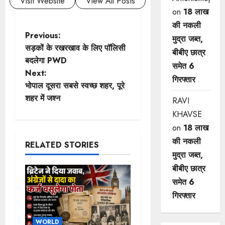
Visit Website
View All Posts
on
18 लाख
की नकली
P
Previous:
मुद्रा जब्त,
सड़कों के रखरखाव के लिए पॉलिसी
बीबीए छात्र
o
बदलेगा PWD
समेत 6
Next:
s
गिरफ्तार
भोपाल दूसरा सबसे स्वच्छ शहर, पूरे
t
शहर में जश्न
RAVI
KHAVSE
n
on
18 लाख
a
की नकली
RELATED STORIES
मुद्रा जब्त,
v
बीबीए छात्र
i
समेत 6
गिरफ्तार
g
WORLD