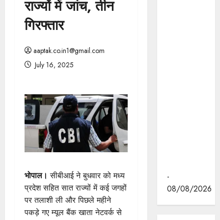
राज्यों में जांच, तीन
मुख्यमंत्री डॉ.
मोहन यादव ने
गिरफ्तार
इंदौर के
ब्रिलियंट
aaptak.co.in1@gmail.com
कन्वेंशन सेंटर
July 16, 2025
में "न्याय तक
पहुँच बढ़ाने"
पर आयोजित
वेस्ट ज़ोन
क्षेत्रीय
सम्मेलन में
वीडियो का
लोकार्पण
किया।
भोपाल।
सीबीआई ने बुधवार को मध्य
-
प्रदेश सहित सात राज्यों में कई जगहों
08/08/2026
पर तलाशी ली और पिछले महीने
पकड़े गए म्यूल बैंक खाता नेटवर्क से