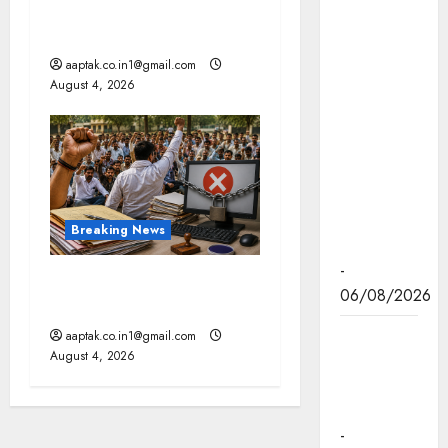
दतिया, बांकीपुर में हार पर BJP में
तथा
घमासान, पूर्व CM से मिले PM
हितग्राही
aaptak.co.in1@gmail.com
मूलक
August 4, 2026
योजनाओं को
अधिक
प्रभावी बनाने
के लिए
अनुशंसाएं देने
उच्च स्तरीय
Breaking News
समिति गठित
-
मप्र में पटवारियों को बड़ी राहत,
06/08/2026
कलेक्टरों को लिखा पत्र
मध्यप्रदेश में
aaptak.co.in1@gmail.com
August 4, 2026
सृजन संवाद
अभियान का
शुभारंभ
-