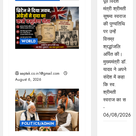
पूर्व विदेश
v
मंत्री श्रीमती
सुषमा स्वराज
i
की पुण्यतिथि
g
पर उन्हें
विनम्र
WORLD
a
श्रद्धांजलि
अर्पित की।
t
ब्रिटिश सरकार ने मांगे 109
मुख्यमंत्री डॉ.
साल पुराने वॉर लोन के सबूत
i
यादव ने अपने
aaptak.co.in1@gmail.com
संदेश में कहा
August 6, 2026
o
कि स्व.
श्रीमती
n
स्वराज का स
-
06/08/2026
POLITICS/ADMIN
जन-
कल्याणकारी