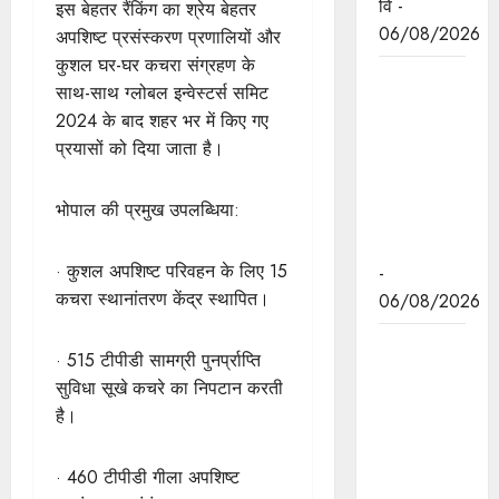
वि -
इस बेहतर रैंकिंग का श्रेय बेहतर
06/08/2026
अपशिष्ट प्रसंस्करण प्रणालियों और
कुशल घर-घर कचरा संग्रहण के
मध्यप्रदेश
साथ-साथ ग्लोबल इन्वेस्टर्स समिट
द्वारा हरित
2024 के बाद शहर भर में किए गए
ऊर्जा के लिये
प्रयासों को दिया जाता है।
किये जा रहे
कार्य की
भोपाल की प्रमुख उपलब्धिया:
विश्वभर में
चर्चा
· कुशल अपशिष्ट परिवहन के लिए 15
-
कचरा स्थानांतरण केंद्र स्थापित।
06/08/2026
मुख्यमंत्री डॉ.
· 515 टीपीडी सामग्री पुनर्प्राप्ति
यादव ने
सुविधा सूखे कचरे का निपटान करती
केंद्रीय मंत्री
है।
श्री पाटिल से
की सौजन्य
· 460 टीपीडी गीला अपशिष्ट
भेंट