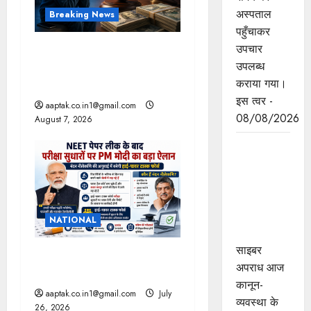
t
अस्पताल
Breaking News
पहुँचाकर
i
उपचार
FB-Insta से युवाओं की मेंटल
उपलब्ध
हेल्थ बिगड़ी, Meta पर 9030
o
कराया गया।
Cr जुर्माना
n
इस त्वर -
aaptak.co.in1@gmail.com
08/08/2026
August 7, 2026
मध्यप्रदेश
पुलिस का
साइबर
नवाचार
राष्ट्रीय मंच
NATIONAL
पर सम्मानित
साइबर
पेपरलीक रोकने कठोर कानून
अपराध आज
लाएंगे : PM
कानून-
aaptak.co.in1@gmail.com
July
व्यवस्था के
26, 2026