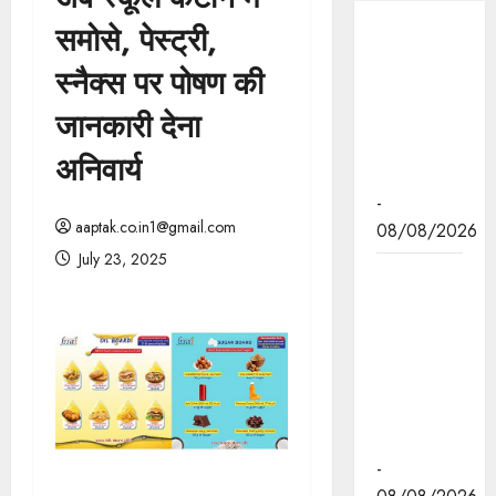
समोसे, पेस्ट्री,
मुख्यमंत्री डॉ.
यादव रविवार
स्नैक्स पर पोषण की
को चार नई
जानकारी देना
हवाई सेवाओं
का करेंगे
अनिवार्य
शुभारंभ
-
aaptak.co.in1@gmail.com
08/08/2026
July 23, 2025
मुख्यमंत्री डॉ.
यादव को दुबई
में होने वाली
एनुअल
इन्वेस्टमेंट
मीटिंग का
आमंत्रण
-