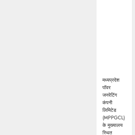
मध्यप्रदेश
पॉवर
जनरेटिंग
कम्पनी के
निदेशक
(वाणिज्य)
कार्यालय को
मिला
आईएसओ
प्रमाणीकरण
मध्यप्रदेश
पॉवर
जनरेटिंग
कंपनी
लिमिटेड
(MPPGCL)
के मुख्यालय
स्थित