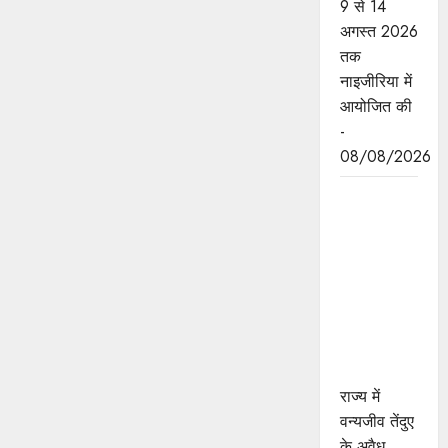
9 से 14
अगस्त 2026
तक
नाइजीरिया में
आयोजित की
-
08/08/2026
तेंदुए के अवैध
शिकार एवं
तस्करी मामले
में एमपी
एसटीएसएफ
ने 8वें शिकारी
को किया
गिरफ्तार
राज्य में
वन्यजीव तेंदुए
के अवैध