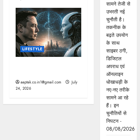
सामने तेजी से
उभरती नई
चुनौती है।
तकनीक के
बढ़ते उपयोग
के साथ
LIFESTYLE
साइबर ठगी,
डिजिटल
AI: मस्क की बड़ी चेतावनी, 10
अपराध एवं
साल में छिन सकता है कंट्रोल!
ऑनलाइन
धोखाधड़ी के
aaptak.co.in1@gmail.com
July
24, 2026
नए-नए तरीके
सामने आ रहे
हैं। इन
चुनौतियों से
निपटन -
08/08/2026