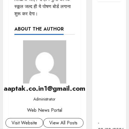
स्कूल जल्द ही ये पोषण बोर्ड लगाना
जनविश्वास
शुरू कर देगा।
अभियान को
नागरिकों तक
ABOUT THE AUTHOR
सरकारी
सेवाओं और
योजनाओं का
अधिकतम
लाभ
सुनिश्चित
करने का
बनाएं पारदर्शी
aaptak.co.in1@gmail.com
और
संतुष्टिदायक
Administrator
माध्यम : मुख्य
सचिव श्री
Web News Portal
बर्णवाल
Visit Website
View All Posts
-