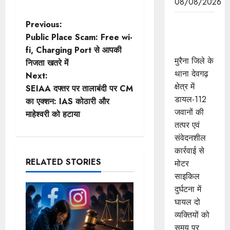
08/08/2026
मुरैना के
P
Previous:
डायल-112
Public Place Scam: Free wi-
o
हीरोज
fi, Charging Port से आपकी
मुरैना जिले के
निजता खतरे में
s
थाना देवगढ़
Next:
क्षेत्र में
t
SEIAA दफ्तर पर तालाबंदी पर CM
डायल-112
का एक्शन: IAS कोठारी और
n
जवानों की
माहेश्वरी को हटाया
तत्पर एवं
a
संवेदनशील
कार्रवाई से
v
RELATED STORIES
मोटर
i
साइकिल
दुर्घटना में
g
घायल दो
व्यक्तियों को
a
समय पर