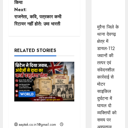
किया
s
मुरैना के
Next:
डायल-112
t
राजनेता, कवि, पत्रकार कभी
हीरोज
रिटायर नहीं होते: उमा भारती
मुरैना जिले के
n
थाना देवगढ़
a
क्षेत्र में
डायल-112
RELATED STORIES
v
जवानों की
तत्पर एवं
i
संवेदनशील
g
कार्रवाई से
मोटर
a
साइकिल
WORLD
दुर्घटना में
t
घायल दो
ब्रिटिश सरकार ने मांगे 109
i
व्यक्तियों को
साल पुराने वॉर लोन के सबूत
समय पर
o
aaptak.co.in1@gmail.com
अस्पताल