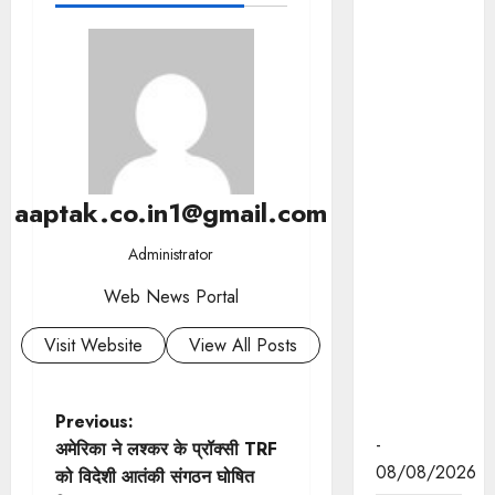
जनविश्वास
अभियान को
नागरिकों तक
सरकारी
सेवाओं और
योजनाओं का
अधिकतम
लाभ
aaptak.co.in1@gmail.com
सुनिश्चित
करने का
Administrator
बनाएं पारदर्शी
Web News Portal
और
संतुष्टिदायक
Visit Website
View All Posts
माध्यम : मुख्य
सचिव श्री
बर्णवाल
P
Previous:
-
अमेरिका ने लश्कर के प्रॉक्सी TRF
o
08/08/2026
को विदेशी आतंकी संगठन घोषित