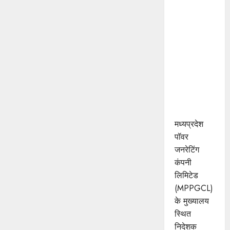
पॉवर
जनरेटिंग
कम्पनी के
निदेशक
(वाणिज्य)
कार्यालय को
मिला
आईएसओ
प्रमाणीकरण
मध्यप्रदेश
पॉवर
जनरेटिंग
कंपनी
लिमिटेड
(MPPGCL)
के मुख्यालय
स्थित
निदेशक