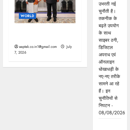
उभरती नई
चुनौती है।
WORLD
तकनीक के
बढ़ते उपयोग
भारत-इंडोनेशिया के बीच 10 से
के साथ
ज्यादा समझौते, चीन को झटका
साइबर ठगी,
aaptak.co.in1@gmail.com
July
डिजिटल
7, 2026
अपराध एवं
ऑनलाइन
धोखाधड़ी के
नए-नए तरीके
सामने आ रहे
हैं। इन
चुनौतियों से
निपटन -
08/08/2026
मध्यप्रदेश की