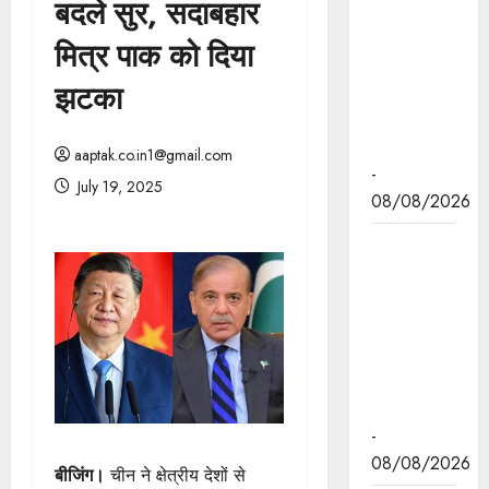
बदले सुर, सदाबहार
मुख्यमंत्री डॉ.
यादव रविवार
मित्र पाक को दिया
को चार नई
झटका
हवाई सेवाओं
का करेंगे
शुभारंभ
aaptak.co.in1@gmail.com
-
July 19, 2025
08/08/2026
मुख्यमंत्री डॉ.
यादव को दुबई
में होने वाली
एनुअल
इन्वेस्टमेंट
मीटिंग का
आमंत्रण
-
08/08/2026
बीजिंग।
चीन ने क्षेत्रीय देशों से