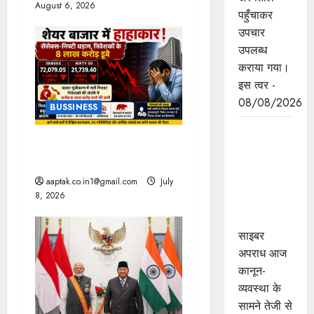
August 6, 2026
पहुँचाकर
n
उपचार
उपलब्ध
कराया गया।
इस त्वर -
08/08/2026
BUSSINESS
मध्यप्रदेश
ट्रंप के बयान से हाहाकार, तेल में
पुलिस का
लगी आग
साइबर
aaptak.co.in1@gmail.com
July
नवाचार
8, 2026
राष्ट्रीय मंच
पर सम्मानित
साइबर
अपराध आज
कानून-
व्यवस्था के
सामने तेजी से