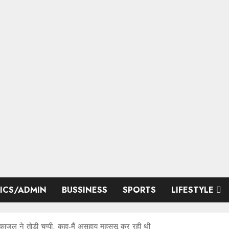
TICS/ADMIN
BUSSINESS
SPORTS
LIFESTYLE
काजल ने तोड़ी चुप्पी, कहा-मैं असहाय महससू कर रही थी