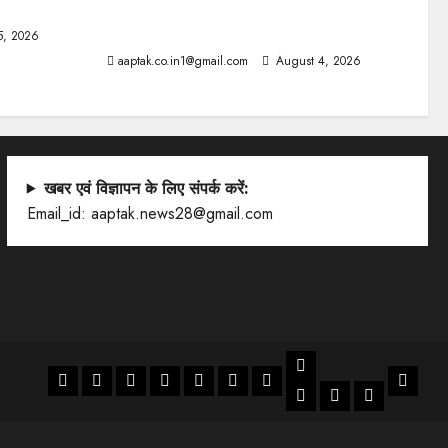
दतिया, बांकीपुर में हार पर BJP में घमासान, पूर्व
CM से मिले PM
5, 2026
aaptak.co.in1@gmail.com
August 4, 2026
खबर एवं विज्ञापन के लिए संपर्क करें:
Email_id: aaptak.news28@gmail.com
LIFESTYLE
Home
NATIONAL
WORLD
MP/CG
POLITICS/ADMIN
BUSSINESS
SPORTS
Artical
ENTERTANMENT
JOB
LIFESTYL