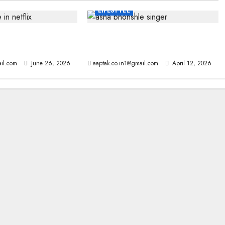
LIFESTYLE
x पर रिलीज हो रहीं ये
नहीं रहीं सुरों की रानी, यादों में गूंजती रहेगी
ीरीज
जादुई आवाज, ये रही आखिरी रिकार्डिंंग
il.com
June 26, 2026
aaptak.co.in1@gmail.com
April 12, 2026