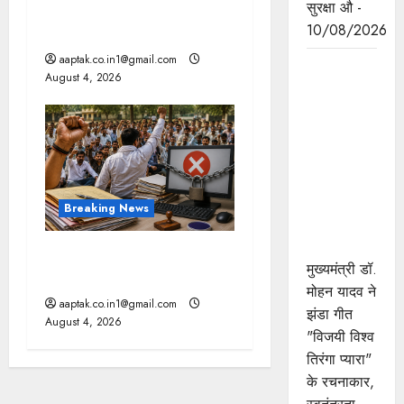
सुरक्षा औ -
दतिया, बांकीपुर में हार पर BJP में
10/08/2026
घमासान, पूर्व CM से मिले PM
aaptak.co.in1@gmail.com
मुख्यमंत्री डॉ.
August 4, 2026
यादव ने झंडा
गीत के
रचनाकार
श्याम लाल
गुप्त की
पुण्यतिथि पर
Breaking News
की श्रद्धांजलि
अर्पित
मप्र में पटवारियों को बड़ी राहत,
मुख्यमंत्री डॉ.
कलेक्टरों को लिखा पत्र
मोहन यादव ने
aaptak.co.in1@gmail.com
झंडा गीत
August 4, 2026
"विजयी विश्व
तिरंगा प्यारा"
के रचनाकार,