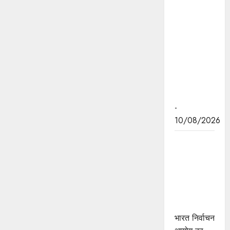
सावधान
रहें, बिल
भुगतान केवल
अधिकृत
माध्यमों से
करें : ऊर्जा
मंत्री श्री
तोमर
-
10/08/2026
ECINET
बना निर्वाचन
सेवाओं का
लोकप्रिय
डिजिटल
प्लेटफॉर्म
भारत निर्वाचन