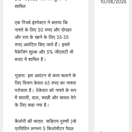
10/08/2026
शामिल
मुख्यमंत्री डॉ.
मोहन यादव ने
एक रिजर्व इंस्पेक्टर ने बताया कि
सोमवार को
नाश्ते के लिए 30 रुपए और दोपहर
रविन्द्र भवन
और रात के खाने के लिए 35-35
में पुलिस
रुपए आवंटित किए जाते हैं। इसमें
विभाग में
पैकेजिंग शुल्क और 5% जीएसटी भी
नवीन भर्ती एवं
बजट में शामिल है।
पदोन्नति
आभार
गुज़ारा: इस आवंटन से काम चलाने के
प्रदर्शन
लिए विभाग केवल 65 रुपए का नाश्ता
समारोह में
परोसता है। ठेकेदार को नाश्ते के रूप
पुलिस विभाग
में चपाती, दाल, सब्ज़ी और चावल देने
के
के लिए कहा गया है।
अधिकारियों
को सितारे
कैलोरी की मात्रा: सक्रिय पुरुषों (जो
लगाये।
प्रतिदिन लगभग 5 किलोमीटर पैदल
-