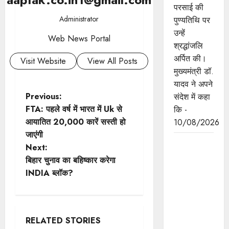
परसाई की
Administrator
पुण्यतिथि पर
उन्हें
Web News Portal
श्रद्धांजलि
अर्पित की।
Visit Website
View All Posts
मुख्यमंत्री डॉ.
यादव ने अपने
P
Previous:
संदेश में कहा
FTA: पहले वर्ष में भारत में Uk से
कि -
o
आयातित 20,000 कारें सस्ती हो
10/08/2026
जाएंगी
s
मुख्यमंत्री डॉ.
Next:
यादव ने पूर्व
t
बिहार चुनाव का बहिष्कार करेगा
थल सेनाध्यक्ष
INDIA ब्लॉक?
n
जनरल अरूण
वैद्य के
a
बलिदान
दिवस पर
RELATED STORIES
v