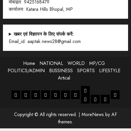
मोबाइल: 9425168479
कार्यालय: Katara Hills Bhopal, MP
खबर एवं विज्ञापन के लिए संपर्क करें:
Email_id: aaptak.news28@gmail.com
Home
NATIONAL
WORLD
MP/CG
POLITICS/ADMIN
BUSSINESS
SPORTS
LIFESTYLE
Artical
LIFESTYLE
Home
NATIONAL
WORLD
MP/CG
POLITICS/ADMIN
BUSSINESS
SPORTS
Artical
ENTERTANMENT
JOB
LIFESTYLE
Copyright © All rights reserved.
|
MoreNews
by AF
themes.