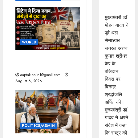
श्रद्धांजलि
i
अर्पित की
मुख्यमंत्री डॉ.
g
मोहन यादव ने
पूर्व थल
a
सेनाध्यक्ष
WORLD
जनरल अरुण
t
कुमार श्रीधर
ब्रिटिश सरकार ने मांगे 109
i
वैद्य के
साल पुराने वॉर लोन के सबूत
बलिदान
o
aaptak.co.in1@gmail.com
दिवस पर
August 6, 2026
विनम्र
n
श्रद्धांजलि
अर्पित की।
मुख्यमंत्री डॉ.
यादव ने अपने
संदेश में कहा
POLITICS/ADMIN
कि राष्ट्र की