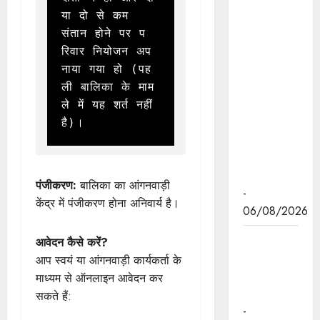
तथा
या दो से कम 
हितग्राही
संतान होने पर प
मूलक
रिवार नियोजन अप
योजनाओं को
नाया गया हो (पह
अधिक
ली बालिका के माम
प्रभावी बनाने
ले में यह शर्त नहीं 
के लिए
है)।
अनुशंसाएं देने
उच्च स्तरीय
समिति गठित
पंजीकरण:
बालिका का आंगनवाड़ी
-
केंद्र में पंजीकरण होना अनिवार्य है।
06/08/2026
मध्यप्रदेश में
आवेदन कैसे करें?
सृजन संवाद
आप स्वयं या आंगनवाड़ी कार्यकर्ता के
अभियान का
माध्यम से ऑनलाइन आवेदन कर
शुभारंभ
सकते हैं:
-