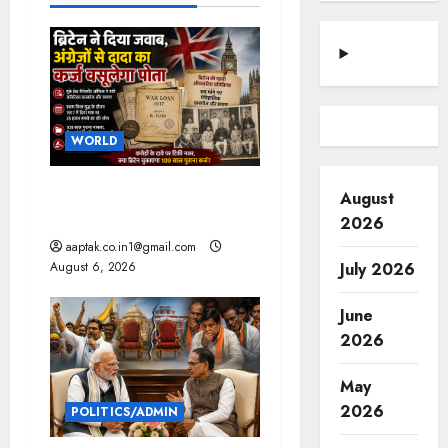
v
i
g
a
WORLD
t
ब्रिटिश सरकार ने मांगे 109
August
i
साल पुराने वॉर लोन के सबूत
2026
o
aaptak.co.in1@gmail.com
July 2026
August 6, 2026
n
June
2026
May
2026
POLITICS/ADMIN