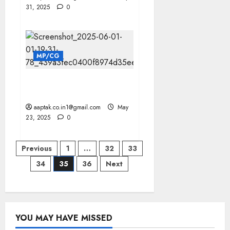
31, 2025
0
MP/CG
बर्खास्त पंचायत सचिव ने बढ़ाई टेंशन,
कमिश्नर को आना पड़ा सामने
aaptak.co.in1@gmail.com
May
23, 2025
0
Posts
Previous
1
…
32
33
34
35
36
Next
pagination
YOU MAY HAVE MISSED