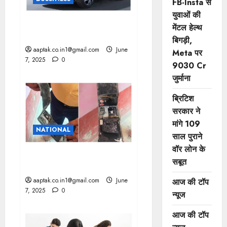
FB-Insta से
युवाओं की
GRAND Vitara लॉन्च के 32
मेंटल हेल्थ
महीनों में ही 3 लाख का आंकड़ा पार
बिगड़ी,
aaptak.co.in1@gmail.com
June
Meta पर
7, 2025
0
9030 Cr
जुर्माना
ब्रिटिश
सरकार ने
मांगे 109
NATIONAL
साल पुराने
वॉर लोन के
SHOCKING! अस्पताल में मरीज
सबूत
की जेब में फट गया मोबाइल
aaptak.co.in1@gmail.com
June
आज की टॉप
7, 2025
0
न्यूज
आज की टॉप