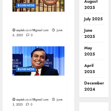
August
BUSSINESS
2025
RBI ब्याज दरों में कटौती: होम,
July 2025
पर्सनल लोन की घटेगी EMI
June
aaptak.co.in1@gmail.com
June
6, 2025
0
2025
May
2025
April
BUSSINESS
2025
RELIANCE उच्च मूल्य वाली
December
MNC की सूची में एकमात्र
2024
INDIAN कंपनी
aaptak.co.in1@gmail.com
June
3, 2025
0