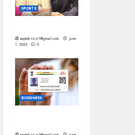
SPORTS
SP सांसद संग सात फेरे लेगें रिंकू
सिंह
aaptak.co.in1@gmail.com
June
1, 2025
0
BUSSINESS
AADHAAR कार्ड धारकों को बड़ी
राहत, अब इस तारीख तक उठाएं
लाभ
aaptak.co.in1@gmail.com
June