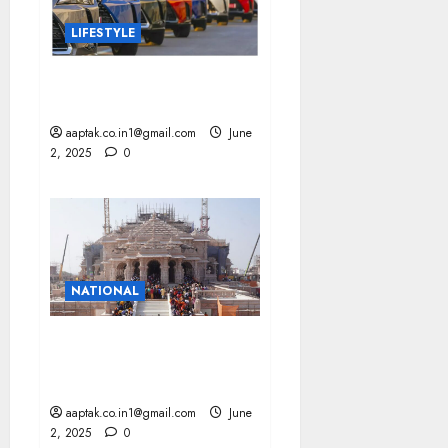
LIFESTYLE
मारुति सुजुकी और हुंडई को झटका,
तेजी से गिरी डिमांड
aaptak.co.in1@gmail.com
June
2, 2025
0
NATIONAL
AYODHYA राम मंदिर परिसर में
होगी 8 नए देवताओं की प्राण-
प्रतिष्ठा
aaptak.co.in1@gmail.com
June
2, 2025
0