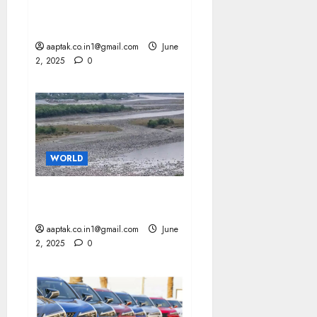
NBEMS को SC की मंजूरी का
इंतजार
aaptak.co.in1@gmail.com
June
2, 2025
0
WORLD
PAK सूखने लगी चेनाब की धार,
खरीफ की बुआई खतरे में
aaptak.co.in1@gmail.com
June
2, 2025
0