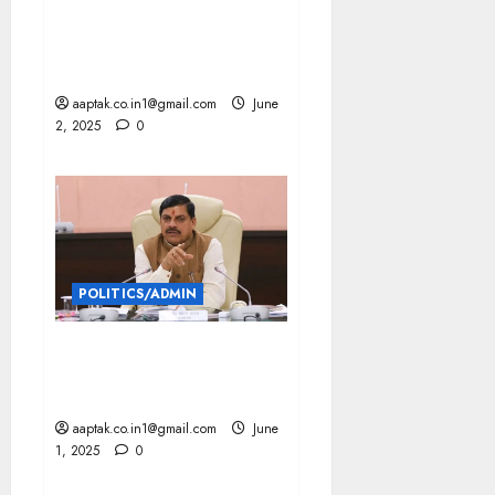
IPL 2025 पंजाब के फाइनल में
पहुंचने पर प्रीति जिंटा ने खुशी से
आंख मारी
aaptak.co.in1@gmail.com
June
2, 2025
0
POLITICS/ADMIN
MP कटनी, दतिया एसपी, चंबल
IG-DIG हटाए गए, 10 IPS भी
बदले
aaptak.co.in1@gmail.com
June
1, 2025
0