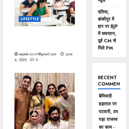
न्यूज
दतिया,
बांकीपुर में
LIFESTYLE
हार पर BJP
में घमासान,
NEET-PG 2025: 3 अगस्त को
सिंगल शिफ्ट में परीक्षा की अनुमति,
पूर्व CM से
देरी से इनकार
मिले PM
aaptak.co.in1@gmail.com
June
6, 2025
0
RECENT
COMMENTS
बेमियादी
हड़ताल पर
पटवारी, ठप
पड़ा राजस्व
का काम -