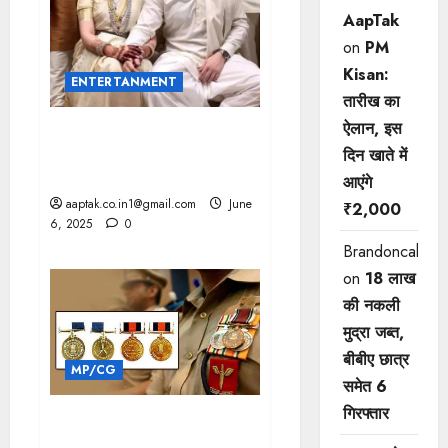
AapTak
on
PM
Kisan:
ENTERTANMENT
तारीख का
ऐलान, इस
NAGARJUN : बेटे की ज़ैनब के
साथ शादी, बोलीं-हमने सपना सच
दिन खाते में
होते देखा
आएंगे
aaptak.co.in1@gmail.com
June
₹2,000
6, 2025
0
Brandoncah
on
18 लाख
की नकली
मुद्रा जब्त,
बीबीए छात्र
MP/CG
समेत 6
गिरफ्तार
101 पुलिसकर्मियों को मिलेगा परम
विशिष्ट, अति विशिष्ट, विशिष्ट पदक