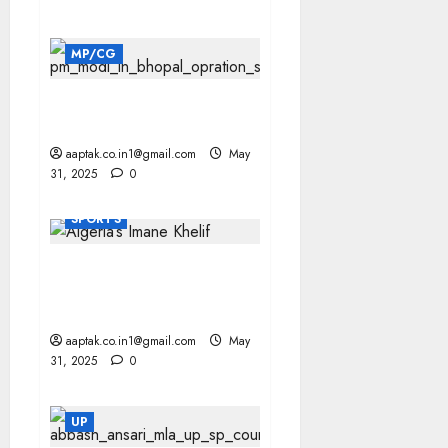
MP/CG
BHOPAL: महिला सशक्तिकरण
महासम्मेलन में छाया ऑपरेशन सिंदूर
aaptak.co.in1@gmail.com
May
31, 2025
0
SPORTS
OLYMPICS मुक्केबाजी चैंपियन
खलीफ को आनुवंशिक लिंग जांच से
गुजरना होगा
aaptak.co.in1@gmail.com
May
31, 2025
0
UP