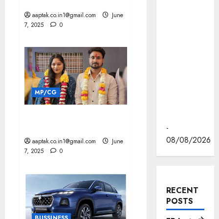
अभ्यर्थियों के आधार अपडेट की पुष्टि
कन्वेंशन सेंटर
aaptak.co.in1@gmail.com
June
में "न्याय तक
7, 2025
0
पहुँच बढ़ाने"
पर आयोजित
वेस्ट ज़ोन
क्षेत्रीय
सम्मेलन में
वीडियो का
MP/CG
लोकार्पण
किया।
सोनम के शिलांग में लापता होने की
सीबीआई करेगी जांच
-
08/08/2026
aaptak.co.in1@gmail.com
June
7, 2025
0
RECENT
POSTS
BUSSINESS