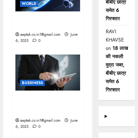
बीबीए छात्र
WORLD
समेत 6
गिरफ्तार
MUSK की स्टारलिंक को लाइसेंस,
अब भारत में भी सैटेलाइट नेटवर्क
RAVI
aaptak.co.in1@gmail.com
June
KHAVSE
6, 2025
0
on
18 लाख
की नकली
मुद्रा जब्त,
बीबीए छात्र
समेत 6
BUSSINESS
गिरफ्तार
INDIA में 1.76 लाख पंजीकृत
स्टार्टअप्स के साथ उछाल, 118
यूनिकॉर्न
aaptak.co.in1@gmail.com
June
6, 2025
0