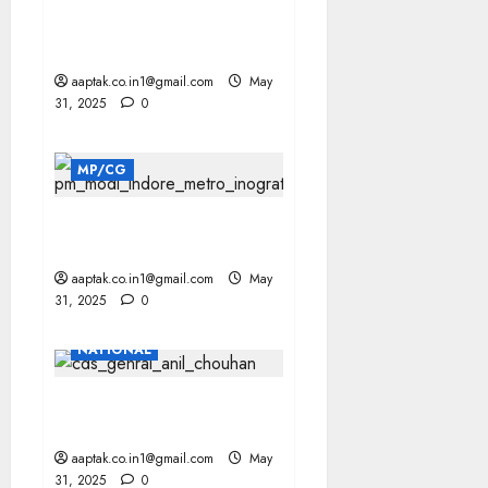
RUSSIA भारत को 2026 में देगा
2 S-400
aaptak.co.in1@gmail.com
May
31, 2025
0
MP/CG
INDORE की एक और छलांग,
पीएम ने दिखाई मेट्रो को हरी झंडी
aaptak.co.in1@gmail.com
May
31, 2025
0
NATIONAL
CDS बोले—कितने विमान गिरे से
ज्यादा क्यों गिरे ये महत्वपूर्ण
aaptak.co.in1@gmail.com
May
31, 2025
0