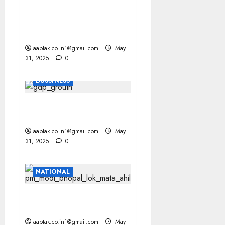
UP: मुख्तार अंसारी के बेटे अब्बास
को 2 साल की सजा, सीट रिक्त
घोषित
aaptak.co.in1@gmail.com
May
31, 2025
0
BUSSINESS
INDIA: GDP में 7.4% की वृद्धि,
इकोनॉमी हुई और मजबूत
aaptak.co.in1@gmail.com
May
31, 2025
0
NATIONAL
BSF की बहादुर बेटियों ने दिया
असाधारण वीरता का परिचय: PM
aaptak.co.in1@gmail.com
May