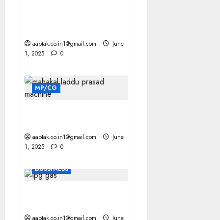
INIDA पूर्वोत्तर में भूस्खलन और
अचानक आई बाढ़ से 24 लोगों की
मौत
aaptak.co.in1@gmail.com
June
1, 2025
0
MP/CG
Ujjain महाकालेश्वर मंदिर से लड्डू
वेंडिंग मशीन हटाई
aaptak.co.in1@gmail.com
June
1, 2025
0
BUSSINESS
LPG कमर्शियल सिलेंडर 24 रुपए
सस्ता
aaptak.co.in1@gmail.com
June