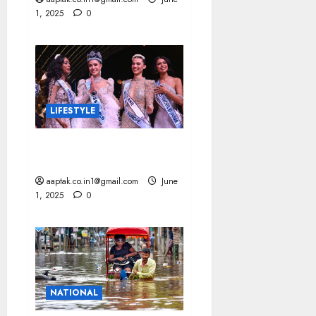
1, 2025
0
LIFESTYLE
MISS वर्ल्ड—2025 का ताज
थाईलैंड की ओपल के सिर
aaptak.co.in1@gmail.com
June
1, 2025
0
NATIONAL