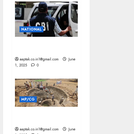
NATIONAL
CBI 25 लाख की रिश्वत, IRS
OFFICER समेत 2 गिरफ्तार
aaptak.co.in1@gmail.com
June
1, 2025
0
MP/CG
MP की बड़ी छलांग: जल संचय में
खंडवा देश में नंबर-1
aaptak.co.in1@gmail.com
June