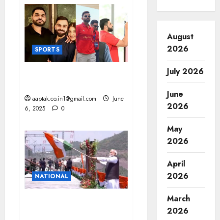
August
2026
SPORTS
July 2026
RCB के मार्केटिंग हेड सोसले पहुंचे
हाईकोर्ट, गिरफ्तारी को चुनौती
June
aaptak.co.in1@gmail.com
June
2026
6, 2025
0
May
2026
April
2026
NATIONAL
March
CHENAB आर्च रेलवे ब्रिज का
2026
उद्घाटन, PM ने कटरा-श्रीनगर वंदे