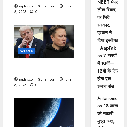
NEET पेपर
aaptak.co.in1@gmail.com
June
लीक विवाद
6, 2025
0
पर घिरी
सरकार,
प्रधान ने
दिया इस्तीफा
- AapTak
WORLD
on
7 राज्यों
में 10वीं—
ALEON अपना दिमाग खो चुके हैं,
12वीं ​के लिए
उनसे बात नहीं करेंगे : ट्रंप
होगा एक
aaptak.co.in1@gmail.com
June
6, 2025
0
समान बोर्ड
Antoniomop
on
18 लाख
की नकली
मुद्रा जब्त,