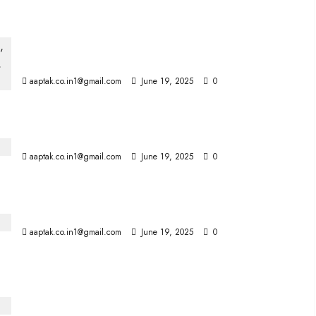
ट्रंप का यूटर्न—भारत-पाकिस्तान युद्ध को रोकने के अपने दावे को वापस
लिया
aaptak.co.in1@gmail.com
June 19, 2025
0
अब 15 दिन में वोटर ID कार्ड देगा चुनाव आयोग
aaptak.co.in1@gmail.com
June 19, 2025
0
रीम शेख ने किए चौंकाने वाले खुलासे
aaptak.co.in1@gmail.com
June 19, 2025
0
भारत कश्मीर पर तीसरे पक्ष की मध्यस्थता को कभी स्वीकार नहीं करेगा:
पीएम