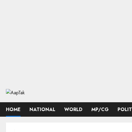
Skip
to
content
HOME
NATIONAL
WORLD
MP/CG
POLI