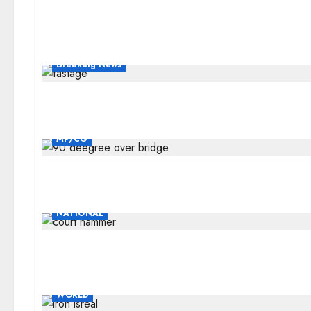
Breaking News
MP/CG
NATIONAL
WORLD