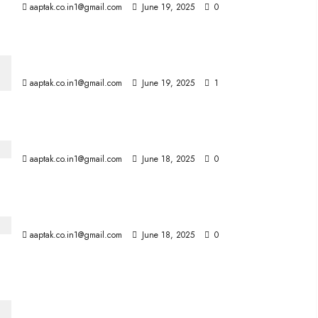
aaptak.co.in1@gmail.com
June 19, 2025
0
7 राज्यों में 10वीं—12वीं ​के लिए होगा एक समान बोर्ड
aaptak.co.in1@gmail.com
June 19, 2025
1
डसॉल्ट-रिलायंस भारत में बनाएगी फाल्कन जेट
aaptak.co.in1@gmail.com
June 18, 2025
0
Transfer आखिरी दिन हजारों पुलिसकर्मी पहुंचे पीएचक्यू
aaptak.co.in1@gmail.com
June 18, 2025
0
सलमान ने किया आमिर की कई शादियों पर कटाक्ष, बोले—वह एक
परफेक्शनिस्ट