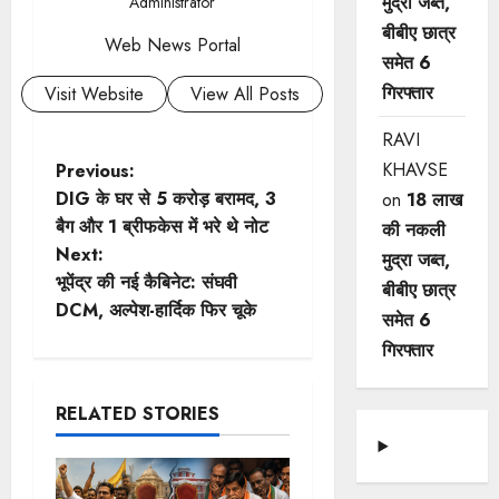
मुद्रा जब्त,
Administrator
बीबीए छात्र
Web News Portal
समेत 6
गिरफ्तार
Visit Website
View All Posts
RAVI
P
KHAVSE
Previous:
DIG के घर से 5 करोड़ बरामद, 3
on
18 लाख
o
बैग और 1 ब्रीफकेस में भरे थे नोट
की नकली
Next:
मुद्रा जब्त,
s
भूपेंद्र की नई कैबिनेट: संघवी
बीबीए छात्र
t
DCM, अल्पेश-हार्दिक फिर चूके
समेत 6
गिरफ्तार
n
a
RELATED STORIES
v