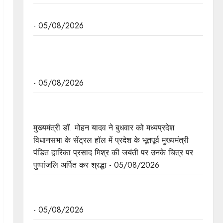
अनुच्छेद 370 एवं 35A की समाप्ति के 7 साल पूरे
- 05/08/2026
मुख्यमंत्री डॉ. मोहन यादव ने नर्मदापुरम में आयोजित बलराम
कृषि महोत्सव को मंत्रालय से वीडियो कॉन्फ्रेंसिंग से संबोधित
किया।
- 05/08/2026
पं. द्वारिका प्रसाद मिश्र का व्यक्तित्व और कतित्व योगदान
सदैव रहेगा प्रेरणास्रोत : मुख्यमंत्री डॉ. यादव
मुख्यमंत्री डॉ. मोहन यादव ने बुधवार को मध्यप्रदेश
विधानसभा के सेंट्रल हॉल में प्रदेश के भूतपूर्व मुख्यमंत्री
पंडित द्वारिका प्रसाद मिश्र की जयंती पर उनके चित्र पर
पुष्पांजलि अर्पित कर श्रद्धा - 05/08/2026
मुख्यमंत्री डॉ. यादव ने पद्मभूषण डॉ. शिवमंगल सिंह सुमन
की जयंती पर किया नमन
- 05/08/2026