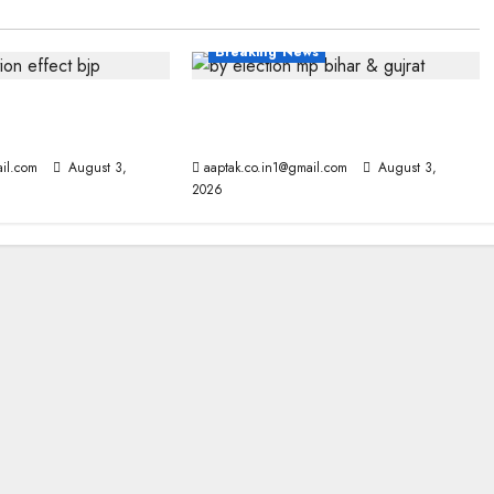
Breaking News
नीति भी बदली, दतिया
उपचुनाव: MP और बिहार में BJP को
ाजपा
झटका, गुजरात में राहत
il.com
August 3,
aaptak.co.in1@gmail.com
August 3,
2026