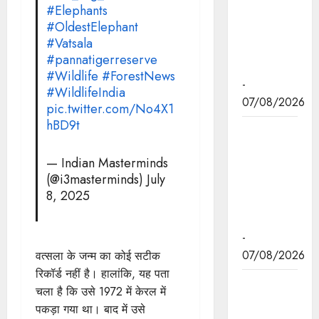
#Elephants
एम.एस.
#OldestElephant
स्वामीनाथन
#Vatsala
की जयंती पर
#pannatigerreserve
किया नमन
#Wildlife
#ForestNews
-
#WildlifeIndia
07/08/2026
pic.twitter.com/No4X1
hBD9t
मुख्यमंत्री डॉ.
यादव ने
— Indian Masterminds
बाबूलाल जैन
(@i3masterminds)
July
की पुण्यतिथि
8, 2025
पर किया
नमन
-
07/08/2026
वत्सला के जन्म का कोई सटीक
रिकॉर्ड नहीं है। हालांकि, यह पता
मुख्यमंत्री डॉ.
चला है कि उसे 1972 में केरल में
यादव ने
पकड़ा गया था। बाद में उसे