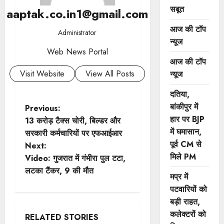
सबूत
aaptak.co.in1@gmail.com
आज की टॉप
Administrator
न्यूज
Web News Portal
आज की टॉप
Visit Website
View All Posts
न्यूज
दतिया,
P
बांकीपुर में
Previous:
हार पर BJP
13 करोड़ टैक्स चोरी, बिल्डर और
o
में घमासान,
सरकारी कर्मचारियों पर एफआईआर
पूर्व CM से
Next:
s
मिले PM
Video: गुजरात में गंभीरा पुल टटा,
t
लटका टैंकर, 9 की मौत
मप्र में
पटवारियों को
n
बड़ी राहत,
a
कलेक्टरों को
RELATED STORIES