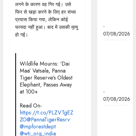
साहिब के
लगने के कारण वह गिर गई। उसे
प्रकाश पर्व
फिर से खड़ा करने के लिए हर संभव
पर दी बधाई
प्रयास किया गया, लेकिन कोई
-
फायदा नहीं हुआ। बाद में उसकी मृत्यु
07/08/2026
हो गई।
मुख्यमंत्री डॉ.
मोहन यादव ने
छिंदवाड़ा में
Wildlife Mourns: ‘Dai
आई टी आई में
Maa’ Vatsala, Panna
छात्राओ से
Tiger Reserve’s Oldest
संवाद किया।
Elephant, Passes Away
at 100+
-
07/08/2026
Read On-
मुख्यमंत्री डॉ.
https://t.co/PLZVTgEZ
यादव ने हरित
ZO
@PannaTigerResrv
@mpforestdept
क्रांति के
@wti_org_india
शिल्पकार डॉ.