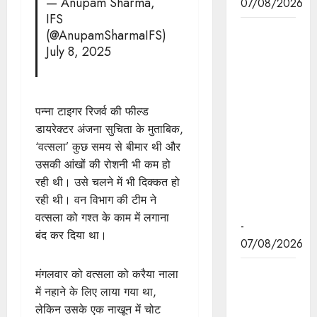
— Anupam Sharma,
07/08/2026
IFS
हथकरघा,
(@AnupamSharmaIFS)
हमारी
July 8, 2025
समृद्धशाली
सांस्कृतिक
विरासत,
पन्ना टाइगर रिजर्व की फील्ड
कौशल और
डायरेक्टर अंजना सुचिता के मुताबिक,
आत्मनिर्भरता
‘वत्सला’ कुछ समय से बीमार थी और
का सशक्त
उसकी आंखों की रोशनी भी कम हो
प्रतीक है :
रही थी। उसे चलने में भी दिक्कत हो
मुख्यमंत्री डॉ.
रही थी। वन विभाग की टीम ने
यादव
वत्सला को गश्त के काम में लगाना
-
बंद कर दिया था।
07/08/2026
मुख्यमंत्री डॉ.
मंगलवार को वत्सला को करैया नाला
यादव ने गुरु
में नहाने के लिए लाया गया था,
हरकिशन
लेकिन उसके एक नाखून में चोट