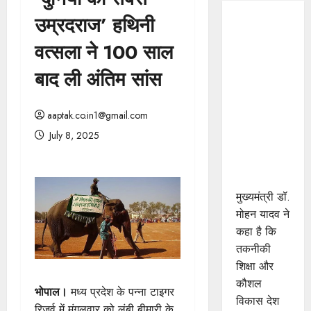
उम्रदराज’ हथिनी
प्रशिक्षु
छात्राएं
वत्सला ने 100 साल
आत्मविश्वास
बाद ली अंतिम सांस
रखें,
तकनीकी
दक्षता के
aaptak.co.in1@gmail.com
साथ अपनी
July 8, 2025
जड़ों से जुड़े :
मुख्यमंत्री डॉ.
यादव
मुख्यमंत्री डॉ.
मोहन यादव ने
कहा है कि
तकनीकी
शिक्षा और
कौशल
भोपाल।
मध्य प्रदेश के पन्ना टाइगर
विकास देश
रिजर्व में मंगलवार को लंबी बीमारी के