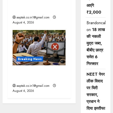
दतिया, बांकीपुर में हार पर BJP में
आएंगे
घमासान, पूर्व CM से मिले PM
₹2,000
aaptak.co.in1@gmail.com
Brandoncah
August 4, 2026
on
18 लाख
की नकली
मुद्रा जब्त,
बीबीए छात्र
समेत 6
Breaking News
गिरफ्तार
मप्र में पटवारियों को बड़ी राहत,
NEET पेपर
कलेक्टरों को लिखा पत्र
लीक विवाद
aaptak.co.in1@gmail.com
पर घिरी
August 4, 2026
सरकार,
प्रधान ने
दिया इस्तीफा