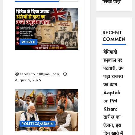
लिखा पत्र
v
i
g
RECENT
COMMENTS
WORLD
a
बेमियादी
t
ब्रिटिश सरकार ने मांगे 109
हड़ताल पर
साल पुराने वॉर लोन के सबूत
पटवारी, ठप
i
aaptak.co.in1@gmail.com
पड़ा राजस्व
August 6, 2026
o
का काम -
AapTak
n
on
PM
Kisan:
तारीख का
POLITICS/ADMIN
ऐलान, इस
दिन खाते में