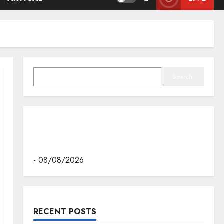
SEARCH
Search
मुख्यमंत्री डॉ. मोहन यादव ने इंदौर के ब्रिलियंट कन्वेंशन
सेंटर में "न्याय तक पहुँच बढ़ाने" पर आयोजित वेस्ट ज़ोन
क्षेत्रीय सम्मेलन में वीडियो का लोकार्पण किया।
- 08/08/2026
RECENT POSTS