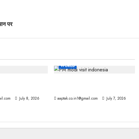
्थान पर
WORLD
हाहाकार, तेल में लगी
भारत-इंडोनेशिया के बीच 10 से ज्यादा
समझौते, चीन को झटका
il.com
July 8, 2026
aaptak.co.in1@gmail.com
July 7, 2026