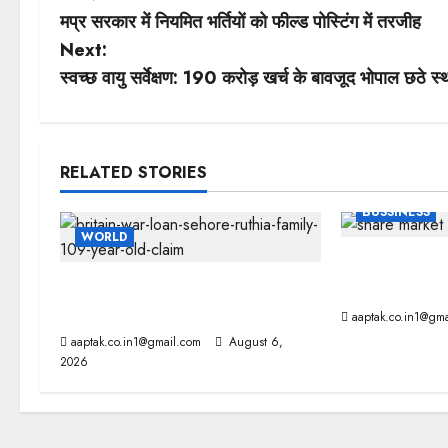
मप्र सरकार में नियमित भर्तियों को फील्ड पोस्टिंग में तरजीह
o
Next:
s
स्वच्छ वायु सर्वेक्षण: 190 करोड़ खर्च के बावजूद भोपाल छठे स
t
n
RELATED STORIES
a
BUSSINESS
WORLD
v
ट्रंप के बयान से 
i
ब्रिटिश सरकार ने मांगे 109 साल पुराने
आग
वॉर लोन के सबूत
aaptak.co.in1@gma
g
aaptak.co.in1@gmail.com
August 6,
2026
a
t