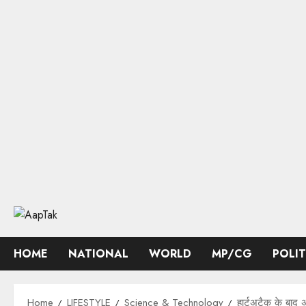
Skip
to
content
HOME
NATIONAL
WORLD
MP/CG
POLI
Home
LIFESTYLE
Science & Technology
हार्टअटैक के बाद