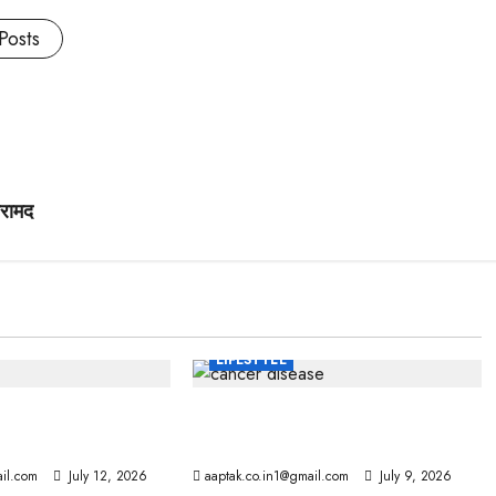
Posts
बरामद
LIFESTYLE
ोज निकाला, आखिर सोने में
WHO रिपोर्ट में खुलासा, 92% लोगों को
ंग
जीवन में एक बार होगा कैंसर
il.com
July 12, 2026
aaptak.co.in1@gmail.com
July 9, 2026