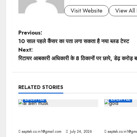
Visit Website
View All 
P
Previous:
10 साल पहले कैंसर का पता लगा सकता है नया ब्लड टेस्ट
o
Next:
s
रिटायर आबकारी अधिकारी के 8 ठिकानों पर छापे, डेढ़ करोड़ 
t
n
RELATED STORIES
a
LIFESTYLE
LIFESTYLE
v
AI: मस्क की बड़ी चेतावनी, 10 साल में
वैज्ञानिकों ने ख
i
छिन सकता है कंट्रोल!
क्यों नहीं लगता ज
aaptak.co.in1@gmail.com
July 24, 2026
aaptak.co.in1@gma