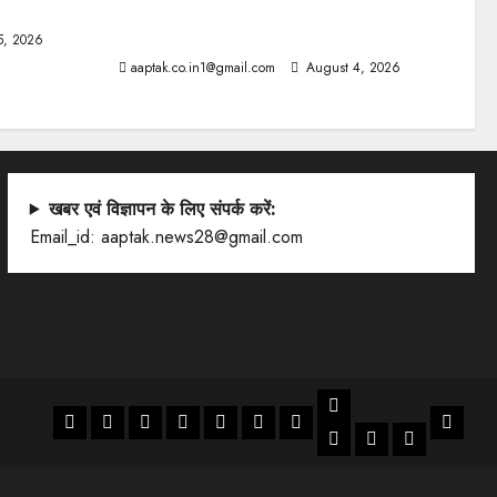
दतिया, बांकीपुर में हार पर BJP में घमासान, पूर्व
CM से मिले PM
5, 2026
aaptak.co.in1@gmail.com
August 4, 2026
खबर एवं विज्ञापन के लिए संपर्क करें:
Email_id: aaptak.news28@gmail.com
LIFESTYLE
Home
NATIONAL
WORLD
MP/CG
POLITICS/ADMIN
BUSSINESS
SPORTS
Artical
ENTERTANMENT
JOB
LIFESTYL