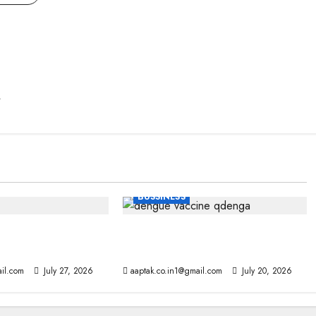
BUSSINESS
तो सिर्फ जुर्माना नहीं, ये
भारत में पहली डेंगू वैक्सीन QDENGA
को मंजूरी, इस उम्र के लोग ले सकेंगे डोज
il.com
July 27, 2026
aaptak.co.in1@gmail.com
July 20, 2026