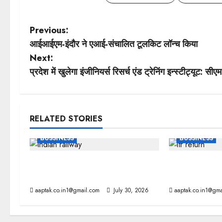
P
Previous:
आईआईएम-इंदौर ने एआई-संचालित टूलकिट लॉन्च किया
o
Next:
s
प्रदेश में खुलेगा इंजीनियर्स रिसर्च एंड ट्रेनिंग इन्स्टीट्यूट: सीएम
t
n
RELATED STORIES
a
BUSSINESS
BUSSINESS
v
रेलवे में तत्काल टिकट में बदलाव, कल से
ई-फाइलिंग से चूके 
i
लागू
5 बड़े नुकसान
aaptak.co.in1@gmail.com
July 30, 2026
aaptak.co.in1@gma
g
a